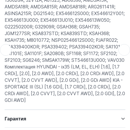
13062GR; 32V12A; A61325; AG08398; AMDSA15R;
AMDSA18R; AMDSA815R; AMDSA818R; ARG261141R;
ASINSA215R; DG21540; EX546612S000; EX546612Y001;
EX546613U000; EX546613U010; EX546613W050;
G22250200R; G32909R; GSAH368; GSAH735;
JGM1277SR; KSA837STD; KSA839STD; KSAH368;
KSAH735; M8010772; NSP02546612S000; PJAFR022;
PSA339400KOR; PSA339402; PSA339402KOR; SA1101C;
SA1101E; SA1101F; SA2080B; SF1168; SF1172; SF2102;
SF2103; SG6246; SMSAK179W; ST546613U000; VAV030
Комплектация HYUNDAI - ix35 (LM, EL, ELH) [1.6], [1.7
CRDi], [2.0], [2.0 AWD], [2.0 CRDi], [2.0 CRDi AWD], [2.0
CVVT], [2.0 CVVT AWD], [2.0 GDi], [2.0 GDi AWD] KIA -
SPORTAGE III (SL) [1.6 GDI], [1.7 CRDi], [2.0 CRDi], [2.0
CRDi AWD], [2.0 CVVT], [2.0 CVVT AWD], [2.0 GDI], [2.0
GDI AWD]
Гарантия