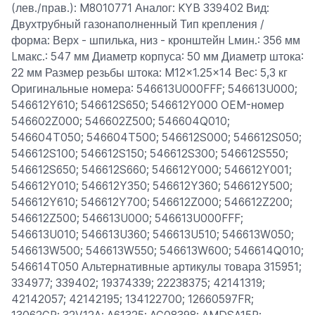
(лев./прав.): M8010771 Аналог: KYB 339402 Вид:
Двухтрубный газонаполненный Тип крепления /
форма: Верх - шпилька, низ - кронштейн Lмин.: 356 мм
Lмакс.: 547 мм Диаметр корпуса: 50 мм Диаметр штока:
22 мм Размер резьбы штока: M12x1.25x14 Вес: 5,3 кг
Оригинальные номера: 546613U000FFF; 546613U000;
546612Y610; 546612S650; 546612Y000 OEM-номер
546602Z000; 546602Z500; 546604Q010;
546604T050; 546604T500; 546612S000; 546612S050;
546612S100; 546612S150; 546612S300; 546612S550;
546612S650; 546612S660; 546612Y000; 546612Y001;
546612Y010; 546612Y350; 546612Y360; 546612Y500;
546612Y610; 546612Y700; 546612Z000; 546612Z200;
546612Z500; 546613U000; 546613U000FFF;
546613U010; 546613U360; 546613U510; 546613W050;
546613W500; 546613W550; 546613W600; 546614Q010;
546614T050 Альтернативные артикулы товара 315951;
334977; 339402; 19374339; 22238375; 42141319;
42142057; 42142195; 134122700; 12660597FR;