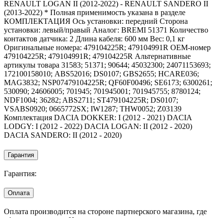
RENAULT LOGAN II (2012-2022) - RENAULT SANDERO II
(2013-2022) * Полная применимость указана в разделе
КОМПЛЕКТАЦИЯ Ось установки: передний Сторона
установки: левый/правый Аналог: BREMI 51371 Количество
контактов датчика: 2 Длина кабеля: 600 мм Вес: 0,1 кг
Оригинальные номера: 479104225R; 479104991R OEM-номер
479104225R; 479104991R; 479104225R Альтернативные
артикулы товара 31583; 51371; 90644; 45032300; 24071153693;
172100158010; ABS52016; DS0107; GBS2655; HCARE036;
MAG3832; NSP07479104225R; QF60F00496; SE6173; 6300261;
530090; 24606005; 701945; 701945001; 701945755; 8780124;
NDF1004; 36282; ABS2711; ST479104225R; DS0107;
VSABS0920; 0665772SX; IW1287; THW0052; Z03139
Комплектация DACIA DOKKER: I (2012 - 2021) DACIA
LODGY: I (2012 - 2022) DACIA LOGAN: II (2012 - 2020)
DACIA SANDERO: II (2012 - 2020)
Гарантия
Гарантия:
Оплата
Оплата производится на стороне партнерского магазина, где