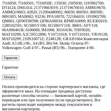
7516050; 75160501; 7516050E; 135030; 2505030; 1193902700;
DT4124; DM1414; 213719663019; 213719670010; AMM19670;
AMMQ19663; 42820; 212094480002; 86050; 860501; 86050E;
0891005; MAB082; 93236; PFA10070; 722184410; 1193902709;
QM601; QF00T00598; QF86A00034; RPMFA0009; RUEI02619;
1280102501; SG5001V106; SG5001V118; 38601; AFV118;
06A906461B; 6106060; IM1008; 30101636; THF0026;
MAF10299; A2C59512896; V10721018; V107210181; VR19128;
MAF10299; 210N10071Z; Z24812R; GRAH1664 Комплектация
Audi: A3 (8L) 96-, A4 (B5, B6) 94- Skoda: Octavia 97-
Volkswagen: Golf 4 97-, Passat (B5) 96-, Transporter 4 90-
Гарантия
Гарантия:
Оплата
Оплата производится на стороне партнерского магазина, где
оформляется заказ. На площадке продавца доступны
различные способы оплаты — банковской картой, онлайн-
переводом или при получении (если предусмотрено). Все
расчеты происходят напрямую между покупателем и
магазином-партнером.