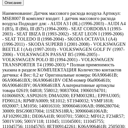
Описание
Наименование: Датчик массового расхода воздуха Артикул:
MSE8007 В комплект входит: 1 датчик массового расхода
воздуха Подходит для: - AUDI A3 I (8L) (1996-2003) - AUDI A4
I (B5), II (B6), III (B7) (1994-2009) - SEAT CORDOBA I (1993-
2003) - SEAT IBIZA II (1993-2002) - SEAT LEON I (1999-2006)
- SEAT TOLEDO II (1998-2004) - SKODA OCTAVIA I (A4)
(1996-2011) - SKODA SUPERB I (2001-2008) - VOLKSWAGEN
BEETLE I (A4) (1997-2010) - VOLKSWAGEN GOLF IV (1997-
2006) - VOLKSWAGEN PASSAT B5 (1996-2005) -
VOLKSWAGEN POLO III (1994-2001) - VOLKSWAGEN
TRANSPORTER T4 (1990-2003) * Полная применимость
указана в разделе КОМПЛЕКТАЦИЯ Количество контактов
датчика: 4 Вес: 0,2 кг Оригинальные номера: 06A906461B;
06A906461BX; 06A906461BV OEM-номер 06a906461b;
06A906461BV; 06A906461BX Альтернативные артикулы
товара 02619; 04818; 558012; 90837004; 19060194701;
6106060SX; ASP02619; DMA0200; EFM0032RL; EPPAU005;
FD9012A; RPMFA0009; SE1012; ST1940032; VSMF1818;
6920007; LM1056; 140016310; 30906046106AB; 0986280704;
30009; BSG90837004; 11SENS18RA; 30906046106AB;
AF1029912B1; DE06A41B; 9010701; 558012; MF012; F234R57;
5001V106; 5001V118; 111045; 111045001; 111045755;
111045756; 111045765; 8ET009142261; K06A906461B; 2505030;