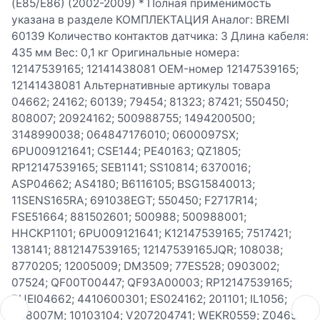
(E85/E86) (2002-2009) * Полная применимость
указана в разделе КОМПЛЕКТАЦИЯ Аналог: BREMI
60139 Количество контактов датчика: 3 Длина кабеля:
435 мм Вес: 0,1 кг Оригинальные номера:
12147539165; 12141438081 OEM-номер 12147539165;
12141438081 Альтернативные артикулы товара
04662; 24162; 60139; 79454; 81323; 87421; 550450;
808007; 20924162; 500988755; 1494200500;
3148990038; 064847176010; 0600097SX;
6PU009121641; CSE144; PE40163; QZ1805;
RP12147539165; SEB1141; SS10814; 6370016;
ASP04662; AS4180; B6116105; BSG15840013;
11SENS165RA; 691038EGT; 550450; F2717R14;
FSE51664; 881502601; 500988; 500988001;
HHCKP1101; 6PU009121641; K12147539165; 7517421;
138141; 8812147539165; 12147539165JQR; 108038;
8770205; 12005009; DM3509; 77ES528; 0903002;
07524; QF00T00447; QF93A00003; RP12147539165;
RUEI04662; 4410600301; ES024162; 201101; IL1056;
808007M; 10103104; V207204741; WEKR0559; Z04659;