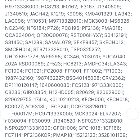
H971333K000; HC8213; IF0162; IF3167; J1340509;
J1340510; JACH42; K1219; K9096; KM0401329; LA343;
LAC096; M110531; M971332B010; MCK3003; MS6326;
NC2346; NF6184; P726; PC8196; PF2136; PMA018;
QCA334004; QF20Q00078; RST006HYXY; S0412191;
S3145C; SA1289; SAMAL079; SFKF9457; SKECH012;
SMCFH014; ST971332B010; TSP0325252;
UHD2B971778; WP9298; XC346; Y03020; YUCA040;
Z02AIRSD00069; ZF523; HC8213; AMDFC34; LA343;
FC1004; FC1021; FC2008; FP1001; FP1002; FP1003;
1987432160; 1987432227; BSG40145008; CRV2362;
DP1110120147; 1640600080; FCS128; 971333K000;
C8236; GIR03354; H12HD005; 820629; 820629001;
820629755; 17414; K0110210213; KFCH006; KFCH018;
KC0027; AC9313L; LFCP241; DC971332B010;
ECF00017M; HC971333K000; MCK3024; ELR7207;
F030094; F030099; J1340520; NSP02971332B010;
NSP02971333K000; GFCH006; GFCH018; 1CF166;
FC7114; PF2136KOR; PMAP18; 15212123; 3528101109;