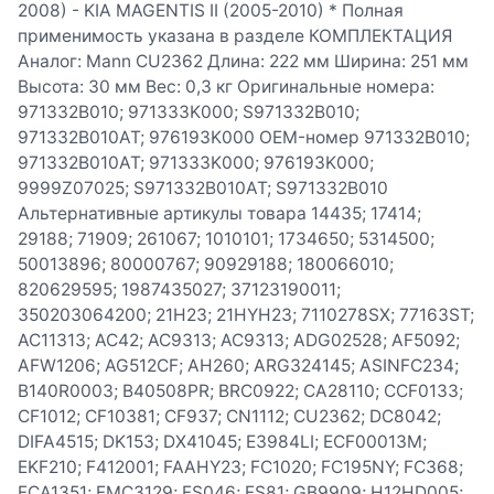
2008) - KIA MAGENTIS II (2005-2010) * Полная
применимость указана в разделе КОМПЛЕКТАЦИЯ
Аналог: Mann CU2362 Длина: 222 мм Ширина: 251 мм
Высота: 30 мм Вес: 0,3 кг Оригинальные номера:
971332B010; 971333K000; S971332B010;
971332B010AT; 976193K000 OEM-номер 971332B010;
971332B010AT; 971333K000; 976193K000;
9999Z07025; S971332B010AT; S971332B010
Альтернативные артикулы товара 14435; 17414;
29188; 71909; 261067; 1010101; 1734650; 5314500;
50013896; 80000767; 90929188; 180066010;
820629595; 1987435027; 37123190011;
350203064200; 21H23; 21HYH23; 7110278SX; 77163ST;
AC11313; AC42; AC9313; AC9313; ADG02528; AF5092;
AFW1206; AG512CF; AH260; ARG324145; ASINFC234;
B140R0003; B40508PR; BRC0922; CA28110; CCF0133;
CF1012; CF10381; CF937; CN1112; CU2362; DC8042;
DIFA4515; DK153; DX41045; E3984LI; ECF00013M;
EKF210; F412001; FAAHY23; FC1020; FC195NY; FC368;
FCA1351; FMC3129; FS046; FS81; GB9909; H12HD005;