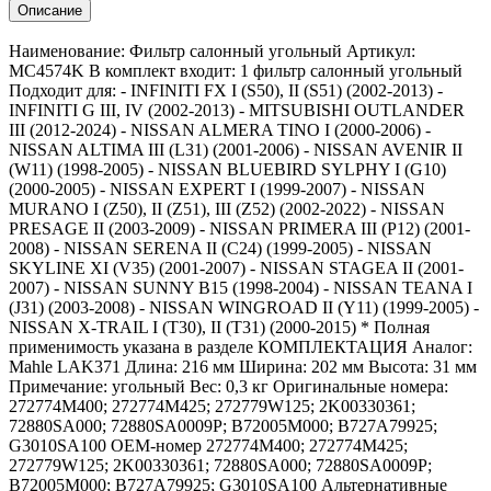
Описание
Наименование: Фильтр салонный угольный Артикул:
MC4574K В комплект входит: 1 фильтр салонный угольный
Подходит для: - INFINITI FX I (S50), II (S51) (2002-2013) -
INFINITI G III, IV (2002-2013) - MITSUBISHI OUTLANDER
III (2012-2024) - NISSAN ALMERA TINO I (2000-2006) -
NISSAN ALTIMA III (L31) (2001-2006) - NISSAN AVENIR II
(W11) (1998-2005) - NISSAN BLUEBIRD SYLPHY I (G10)
(2000-2005) - NISSAN EXPERT I (1999-2007) - NISSAN
MURANO I (Z50), II (Z51), III (Z52) (2002-2022) - NISSAN
PRESAGE II (2003-2009) - NISSAN PRIMERA III (P12) (2001-
2008) - NISSAN SERENA II (C24) (1999-2005) - NISSAN
SKYLINE XI (V35) (2001-2007) - NISSAN STAGEA II (2001-
2007) - NISSAN SUNNY B15 (1998-2004) - NISSAN TEANA I
(J31) (2003-2008) - NISSAN WINGROAD II (Y11) (1999-2005) -
NISSAN X-TRAIL I (T30), II (T31) (2000-2015) * Полная
применимость указана в разделе КОМПЛЕКТАЦИЯ Аналог:
Mahle LAK371 Длина: 216 мм Ширина: 202 мм Высота: 31 мм
Примечание: угольный Вес: 0,3 кг Оригинальные номера:
272774M400; 272774M425; 272779W125; 2K00330361;
72880SA000; 72880SA0009P; B72005M000; B727A79925;
G3010SA100 OEM-номер 272774M400; 272774M425;
272779W125; 2K00330361; 72880SA000; 72880SA0009P;
B72005M000; B727A79925; G3010SA100 Альтернативные