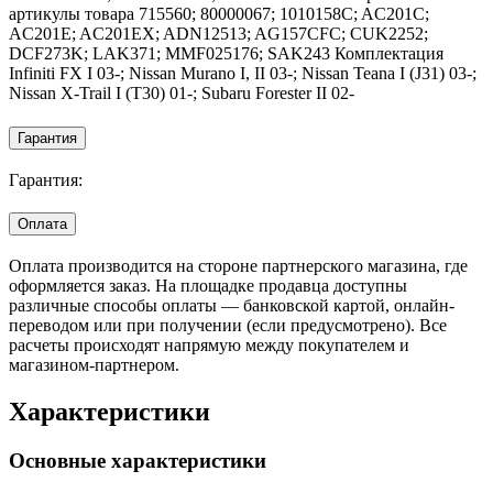
артикулы товара 715560; 80000067; 1010158C; AC201C;
AC201E; AC201EX; ADN12513; AG157CFC; CUK2252;
DCF273K; LAK371; MMF025176; SAK243 Комплектация
Infiniti FX I 03-; Nissan Murano I, II 03-; Nissan Teana I (J31) 03-;
Nissan X-Trail I (T30) 01-; Subaru Forester II 02-
Гарантия
Гарантия:
Оплата
Оплата производится на стороне партнерского магазина, где
оформляется заказ. На площадке продавца доступны
различные способы оплаты — банковской картой, онлайн-
переводом или при получении (если предусмотрено). Все
расчеты происходят напрямую между покупателем и
магазином-партнером.
Характеристики
Основные характеристики