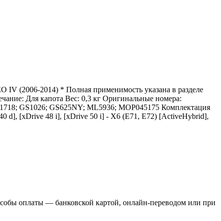
IV (2006-2014) * Полная применимость указана в разделе
ние: Для капота Вес: 0,3 кг Оригинальные номера:
G51718; GS1026; GS625NY; ML5936; MOP045175 Комплектация
 40 d], [xDrive 48 i], [xDrive 50 i] - X6 (E71, E72) [ActiveHybrid],
пособы оплаты — банковской картой, онлайн-переводом или при