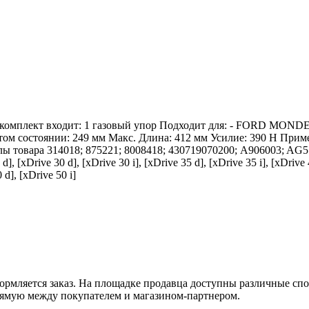
омплект входит: 1 газовый упор Подходит для: - FORD MONDEO 
стоянии: 249 мм Макс. Длина: 412 мм Усилие: 390 Н Примеча
ы товара 314018; 875221; 8008418; 430719070200; A906003; A
 d], [xDrive 30 d], [xDrive 30 i], [xDrive 35 d], [xDrive 35 i], [xDrive
 d], [xDrive 50 i]
оформляется заказ. На площадке продавца доступны различные с
рямую между покупателем и магазином-партнером.