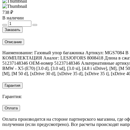
738 ₽
В наличии
Заказать
Описание
Наименование: Газовый упор багажника Артикул: MGS7084 В к
КОМПЛЕКТАЦИЯ Аналог: LESJOFORS 8008418 Длина в сжатом со
51237148346 OEM-номер 51237148346 Альтернативные артикул
BMW - X5 (E70) [3.0 d], [3.0 sd], [3.0 si], [4.8 i xDrive], [M], [M 50
[M], [M 50 d], [xDrive 30 d], [xDrive 35 d], [xDrive 35 i], [xDrive 40
Гарантия
Гарантия:
Оплата
Оплата производится на стороне партнерского магазина, где 
получении (если предусмотрено). Все расчеты происходят нап