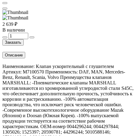
2 639 ₽
В наличии
Заказать
Описание
Наименование: Клапан ускорительный с глушителем
Артикул: M7100570 Применимость: DAF, MAN, Mercedes-
Benz, Renault, Scania, Volvo Преимущества клапанов
MARSHALL: -Пневматические клапаны MARSHALL
изготавливаются из хромированной углеродистой стали S45C,
что обеспечивает дополнительную прочность, устойчивость к
коррозии и растрескиванию. -100% автоматизация
производства, что исключает риск человеческой ошибки.
-Современное высокотехнологичное оборудование Mazak
(Япония) и Doosan (Южная Корея). -100% выпускаемой
продукции тестируется на соответствие рабочим
характеристикам. OEM-номер 0044296244; 0044297844;
1305026; 1525397; 20590781; 44296244; 5010588146;