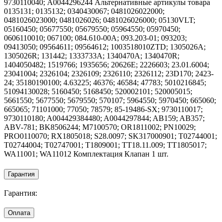
9730110040; A0044296244 Альтернативные артикулы товара
0135131; 0135132; 0340430067; 0481026022000;
0481026023000; 0481026026; 0481026026000; 05130VLT;
05160450; 05677550; 05679550; 05964550; 05970450;
0606110010; 067100; 084.610-00A; 093.203-01; 093203;
09413050; 09564611; 09564612; 1003518010ZTD; 1305026A;
1305026R; 131442; 1333733A; 1340470A; 1340470R;
1404050482; 1519766; 1935656; 20626E; 2226603; 23.01.6004;
23041004; 2326104; 2326109; 2326110; 2326112; 23D170; 2423-
24; 35180190100; 4.63225; 46376; 46584; 47783; 5010216845;
51094130028; 5160450; 5168450; 520002101; 520005015;
5661550; 5677550; 5679550; 570107; 5964550; 5970450; 665060;
665065; 71101000; 77050; 78579; 85-19486-SX; 9730110017;
9730110180; A004429384480; A0044297844; AB159; AB357;
ABV-781; BK8506244; M7100570; OR1811002; PN10029;
PRO0110070; RX1805018; S28.0097; SK317000901; T02744001;
T02744004; T02747001; T1809001; TT18.11.009; TT1805017;
WA11001; WA11012 Комплектация Клапан 1 шт.
Гарантия
Гарантия:
Оплата