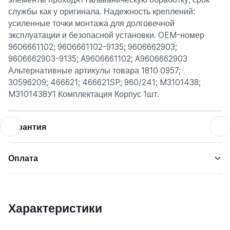
службы как у оригинала. Надежность креплений:
усиленные точки монтажа для долговечной
эксплуатации и безопасной установки. OEM-номер
9606661102; 9606661102-9135; 9606662903;
9606662903-9135; A9606661102; A9606662903
Альтернативные артикулы товара 1810 0957;
30596209; 466621; 466621SP; 960/241; M3101438;
M3101438У1 Комплектация Корпус 1шт.
Гарантия
Оплата
Характеристики