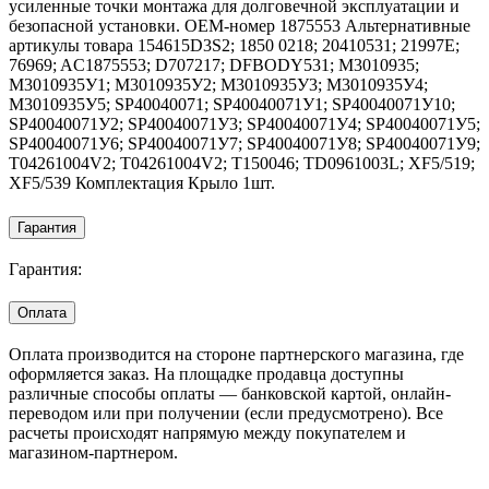
усиленные точки монтажа для долговечной эксплуатации и
безопасной установки. OEM-номер 1875553 Альтернативные
артикулы товара 154615D3S2; 1850 0218; 20410531; 21997E;
76969; AC1875553; D707217; DFBODY531; M3010935;
M3010935У1; M3010935У2; M3010935У3; M3010935У4;
M3010935У5; SP40040071; SP40040071У1; SP40040071У10;
SP40040071У2; SP40040071У3; SP40040071У4; SP40040071У5;
SP40040071У6; SP40040071У7; SP40040071У8; SP40040071У9;
T04261004V2; T04261004V2; T150046; TD0961003L; XF5/519;
XF5/539 Комплектация Крыло 1шт.
Гарантия
Гарантия:
Оплата
Оплата производится на стороне партнерского магазина, где
оформляется заказ. На площадке продавца доступны
различные способы оплаты — банковской картой, онлайн-
переводом или при получении (если предусмотрено). Все
расчеты происходят напрямую между покупателем и
магазином-партнером.