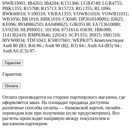
HWB33001; IB4203; IB4204; K151306; LGR4749; LGR4755;
PBK1355; R15708; R15713; R15723; RG1355; RL1096;
RWK60010; V100310; VKBA1355; VOWB11010; VOWB11011;
WB1056; BK1010; HBK1010; CX040; DP2010100092; 03625;
KF096; 893498625D; 8A0498625; GIK05138; FA713610080;
LV0250; HLPH0051; 101304; 8751614; 03639; 1BK009;
1141302419; RMP63046; 220243; SCP1355; 26915; SM1310;
80VW0034; TDF1043; K50037601; WEPK075 Комплектация
Audi 80 (B3, B4) 86-; Audi 90 (B2, B3) 84-; Audi A4 (B5) 94-;
Audi A6 (C5) 97-
Гарантия
Гарантия:
Оплата
Оплата производится на стороне партнерского магазина, где
оформляется заказ. На площадке продавца доступны
различные способы оплаты — банковской картой, онлайн-
переводом или при получении (если предусмотрено). Все
расчеты происходят напрямую между покупателем и
магазином-партнером.