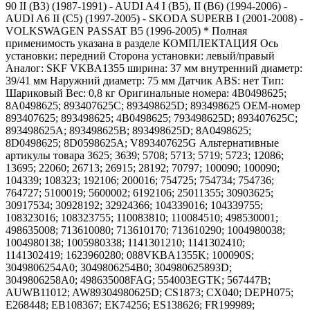
90 II (B3) (1987-1991) - AUDI A4 I (B5), II (B6) (1994-2006) -
AUDI A6 II (C5) (1997-2005) - SKODA SUPERB I (2001-2008) -
VOLKSWAGEN PASSAT B5 (1996-2005) * Полная
применимость указана в разделе КОМПЛЕКТАЦИЯ Ось
установки: передний Сторона установки: левый/правый
Аналог: SKF VKBA1355 ширина: 37 мм внутренний диаметр:
39/41 мм Наружний диаметр: 75 мм Датчик ABS: нет Тип:
Шариковый Вес: 0,8 кг Оригинальные номера: 4B0498625;
8A0498625; 893407625C; 893498625D; 893498625 OEM-номер
893407625; 893498625; 4B0498625; 793498625D; 893407625C;
893498625A; 893498625B; 893498625D; 8A0498625;
8D0498625; 8D0598625A; V893407625G Альтернативные
артикулы товара 3625; 3639; 5708; 5713; 5719; 5723; 12086;
13695; 22060; 26713; 26915; 28192; 70797; 100090; 100090;
104339; 108323; 192106; 200016; 754725; 754734; 754736;
764727; 5100019; 5600002; 6192106; 25011355; 30903625;
30917534; 30928192; 32924366; 104339016; 104339755;
108323016; 108323755; 110083810; 110084510; 498530001;
498635008; 713610080; 713610170; 713610290; 1004980038;
1004980138; 1005980338; 1141301210; 1141302410;
1141302419; 1623960280; 088VKBA1355K; 100090S;
3049806254A0; 3049806254B0; 304980625893D;
3049806258A0; 498635008FAG; 554003EGTK; 567447B;
AUWB11012; AW89304980625D; CS1873; CX040; DEPH075;
E268448; EB108367; EK74256; ES138626; FR199989;