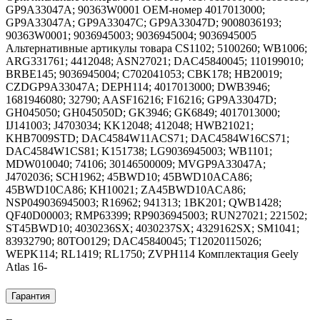
GP9A33047A; 90363W0001 OEM-номер 4017013000;
GP9A33047A; GP9A33047C; GP9A33047D; 9008036193;
90363W0001; 9036945003; 9036945004; 9036945005
Альтернативные артикулы товара CS1102; 5100260; WB1006;
ARG331761; 4412048; ASN27021; DAC45840045; 110199010;
BRBE145; 9036945004; C702041053; CBK178; HB20019;
CZDGP9A33047A; DEPH114; 4017013000; DWB3946;
1681946080; 32790; AASF16216; F16216; GP9A33047D;
GH045050; GH045050D; GK3946; GK6849; 4017013000;
IJ141003; J4703034; KK12048; 412048; HWB21021;
KHB7009STD; DAC4584W11ACS71; DAC4584W16CS71;
DAC4584W1CS81; K151738; LG9036945003; WB1101;
MDW010040; 74106; 30146500009; MVGP9A33047A;
J4702036; SCH1962; 45BWD10; 45BWD10ACA86;
45BWD10CA86; KH10021; ZA45BWD10ACA86;
NSP049036945003; R16962; 941313; 1BK201; QWB1428;
QF40D00003; RMP63399; RP9036945003; RUN27021; 221502;
ST45BWD10; 4030236SX; 4030237SX; 4329162SX; SM1041;
83932790; 80TO0129; DAC45840045; T12020115026;
WEPK114; RL1419; RL1750; ZVPH114 Комплектация Geely
Atlas 16-
Гарантия