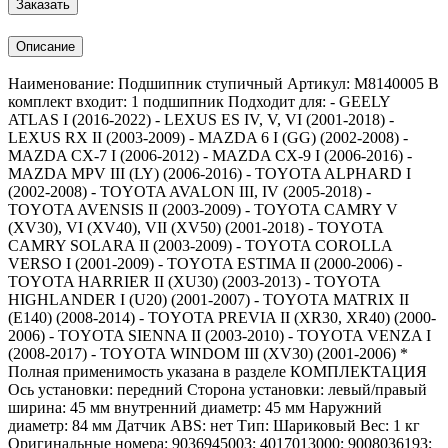
Заказать
Описание
Наименование: Подшипник ступичный Артикул: M8140005 В
комплект входит: 1 подшипник Подходит для: - GEELY
ATLAS I (2016-2022) - LEXUS ES IV, V, VI (2001-2018) -
LEXUS RX II (2003-2009) - MAZDA 6 I (GG) (2002-2008) -
MAZDA CX-7 I (2006-2012) - MAZDA CX-9 I (2006-2016) -
MAZDA MPV III (LY) (2006-2016) - TOYOTA ALPHARD I
(2002-2008) - TOYOTA AVALON III, IV (2005-2018) -
TOYOTA AVENSIS II (2003-2009) - TOYOTA CAMRY V
(XV30), VI (XV40), VII (XV50) (2001-2018) - TOYOTA
CAMRY SOLARA II (2003-2009) - TOYOTA COROLLA
VERSO I (2001-2009) - TOYOTA ESTIMA II (2000-2006) -
TOYOTA HARRIER II (XU30) (2003-2013) - TOYOTA
HIGHLANDER I (U20) (2001-2007) - TOYOTA MATRIX II
(E140) (2008-2014) - TOYOTA PREVIA II (XR30, XR40) (2000-
2006) - TOYOTA SIENNA II (2003-2010) - TOYOTA VENZA I
(2008-2017) - TOYOTA WINDOM III (XV30) (2001-2006) *
Полная применимость указана в разделе КОМПЛЕКТАЦИЯ
Ось установки: передний Сторона установки: левый/правый
ширина: 45 мм внутренний диаметр: 45 мм Наружний
диаметр: 84 мм Датчик ABS: нет Тип: Шариковый Вес: 1 кг
Оригинальные номера: 9036945003; 4017013000; 9008036193;