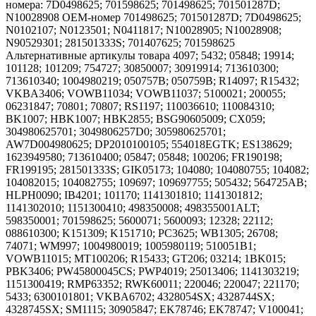
номера: 7D0498625; 701598625; 701498625; 701501287D;
N10028908 OEM-номер 701498625; 701501287D; 7D0498625;
N0102107; N0123501; N0411817; N10028905; N10028908;
N90529301; 281501333S; 701407625; 701598625
Альтернативные артикулы товара 4097; 5432; 05848; 19914;
101128; 101209; 754727; 30850007; 30919914; 713610300;
713610340; 1004980219; 050757B; 050759B; R14097; R15432;
VKBA3406; VOWB11034; VOWB11037; 5100021; 200055;
06231847; 70801; 70807; RS1197; 110036610; 110084310;
BK1007; HBK1007; HBK2855; BSG90605009; CX059;
304980625701; 3049806257D0; 305980625701;
AW7D004980625; DP2010100105; 554018EGTK; ES138629;
1623949580; 713610400; 05847; 05848; 100206; FR190198;
FR199195; 281501333S; GIK05173; 104080; 104080755; 104082;
104082015; 104082755; 109697; 109697755; 505432; 564725AB;
HLPH0090; IB4201; 101170; 1141301810; 1141301812;
1141302010; 1151300410; 498350008; 498355001ALT;
598350001; 701598625; 5600071; 5600093; 12328; 22112;
088610300; K151309; K151710; PC3625; WB1305; 26708;
74071; WM997; 1004980019; 1005980119; 510051B1;
VOWB11015; MT100206; R15433; GT206; 03214; 1BK015;
PBK3406; PW45800045CS; PWP4019; 25013406; 1141303219;
1151300419; RMP63352; RWK60011; 220046; 220047; 221170;
5433; 6300101801; VKBA6702; 4328054SX; 4328744SX;
4328745SX; SM1115; 30905847; EK78746; EK78747; V100041;