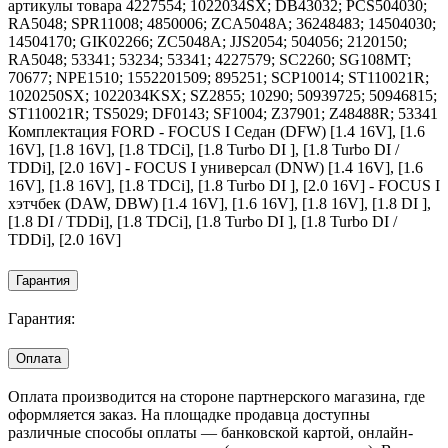
артикулы товара 4227554; 1022034SX; DB43032; PCS504030;
RA5048; SPR11008; 4850006; ZCA5048A; 36248483; 14504030;
14504170; GIK02266; ZC5048A; JJS2054; 504056; 2120150;
RA5048; 53341; 53234; 53341; 4227579; SC2260; SG108MT;
70677; NPE1510; 1552201509; 895251; SCP10014; ST110021R;
1020250SX; 1022034KSX; SZ2855; 10290; 50939725; 50946815;
ST110021R; TS5029; DF0143; SF1004; Z37901; Z48488R; 53341
Комплектация FORD - FOCUS I Седан (DFW) [1.4 16V], [1.6
16V], [1.8 16V], [1.8 TDCi], [1.8 Turbo DI ], [1.8 Turbo DI /
TDDi], [2.0 16V] - FOCUS I универсал (DNW) [1.4 16V], [1.6
16V], [1.8 16V], [1.8 TDCi], [1.8 Turbo DI ], [2.0 16V] - FOCUS I
хэтчбек (DAW, DBW) [1.4 16V], [1.6 16V], [1.8 16V], [1.8 DI ],
[1.8 DI / TDDi], [1.8 TDCi], [1.8 Turbo DI ], [1.8 Turbo DI /
TDDi], [2.0 16V]
Гарантия
Гарантия:
Оплата
Оплата производится на стороне партнерского магазина, где
оформляется заказ. На площадке продавца доступны
различные способы оплаты — банковской картой, онлайн-