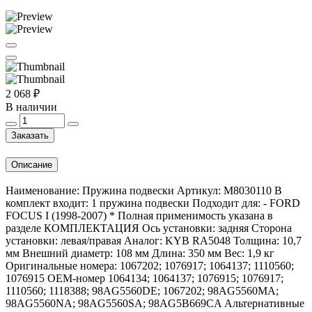
2 068 ₽
В наличии
Заказать
Описание
Наименование: Пружина подвески Артикул: M8030110 В
комплект входит: 1 пружина подвески Подходит для: - FORD
FOCUS I (1998-2007) * Полная применимость указана в
разделе КОМПЛЕКТАЦИЯ Ось установки: задняя Сторона
установки: левая/правая Аналог: KYB RA5048 Толщина: 10,7
мм Внешний диаметр: 108 мм Длина: 350 мм Вес: 1,9 кг
Оригинальные номера: 1067202; 1076917; 1064137; 1110560;
1076915 OEM-номер 1064134; 1064137; 1076915; 1076917;
1110560; 1118388; 98AG5560DE; 1067202; 98AG5560MA;
98AG5560NA; 98AG5560SA; 98AG5B669CA Альтернативные