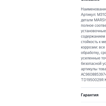
Наименование
Артикул: M31
детали MARSH
полное соотв
установочные 
содержанием 
стойкость к м
коррозии: вс
обработку, ср
усиленные то
безопасной у
артикулы това
AC9608853974
TD1950029R К
Гарантия