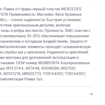
: Рамка п/т фары черный пластик MERCEDES
01219 Применимость: Mercedes-Benz Кузовные
ALL - эталон надежности: Быстрая установка:
етствие оригинальным деталям, включая
пазы и ребра жесткости. Прочность: SMC пластик с
стекловолокна 30-35% обеспечивает повышенную
еханическим и погодным воздействиям. Защита от
е металлические элементы проходят гальваническую
ок службы как у оригинала. Надежность креплений:
чки монтажа для долговечной эксплуатации и
становки. OEM-номер 9608853974 Альтернативные
ра 1813 0744; 467448; 40596096; 960/100;
; M3101219; MB505773; T09144001; T09144001;
омплектация Рамка 1шт.