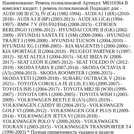
Наименование: Ремень поликлиновой Артикул: M6310364 В
комплект входит: 1 ремень поликлиновой Подходит для: -
AUDI 100 III (C3), IV (C4) (1982-1994) - AUDI A1 I (8X) (2010-
2018) - AUDI A3 II (8P) (2003-2013) - AUDI A6 I (C4) (1994-
1997) - BMW 7 V (F01/F02/F04) (2008-2015) - CITROEN
BERLINGO I (1996-2012) - HYUNDAI COUPE II (GK) (2002-
2009) - HYUNDAI SANTA FE I (SM) (2000-2006) - HYUNDAI
TRAJET I (1999-2008) - HYUNDAI TUCSON I (2004-2010) -
HYUNDAI XG I (1998-2005) - KIA MAGENTIS I (2000-2006) -
KIA SPORTAGE II (2004-2010) - PEUGEOT PARTNER I (1997-
2012) - SEAT ALTEA I (2004-2015) - SEAT IBIZA IV (2008-
2017) - SEAT LEON II (2005-2012) - SEAT TOLEDO IV (2012-
2019) - SKODA FABIA II (2007-2014) - SKODA OCTAVIA II
(A5) (2004-2013) - SKODA ROOMSTER I (2006-2015) -
SKODA YETI I (2009-2018) - SUBARU OUTBACK V (2014-
2021) - TOYOTA COROLLA IX (E120, E130) (2000-2007) -
TOYOTA ISIS I (2004-2017) - TOYOTA MR2 III (W30) (1999-
2007) - TOYOTA OPA I (2000-2005) - TOYOTA WISH I (2003-
2009) - VOLKSWAGEN BEETLE II (A5) (2011-2019) -
VOLKSWAGEN CADDY III (2004-2015) - VOLKSWAGEN
GOLF VI (2008-2012) - VOLKSWAGEN GOLF PLUS II (2009-
2014) - VOLKSWAGEN JETTA VI (2010-2018) -
VOLKSWAGEN POLO V (2009-2020) - VOLKSWAGEN
TOURAN I (2003-2015) - VOLKSWAGEN TRANSPORTER T4
(1990-2003) * Полная применимость указана в разделе