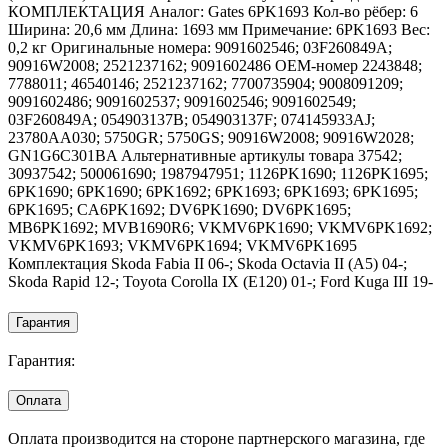
КОМПЛЕКТАЦИЯ Аналог: Gates 6PK1693 Кол-во рёбер: 6
Ширина: 20,6 мм Длина: 1693 мм Примечание: 6PK1693 Вес:
0,2 кг Оригинальные номера: 9091602546; 03F260849A;
90916W2008; 2521237162; 9091602486 OEM-номер 2243848;
7788011; 46540146; 2521237162; 7700735904; 9008091209;
9091602486; 9091602537; 9091602546; 9091602549;
03F260849A; 054903137B; 054903137F; 074145933AJ;
23780AA030; 5750GR; 5750GS; 90916W2008; 90916W2028;
GN1G6C301BA Альтернативные артикулы товара 37542;
30937542; 500061690; 1987947951; 1126PK1690; 1126PK1695;
6PK1690; 6PK1690; 6PK1692; 6PK1693; 6PK1693; 6PK1695;
6PK1695; CA6PK1692; DV6PK1690; DV6PK1695;
MB6PK1692; MVB1690R6; VKMV6PK1690; VKMV6PK1692;
VKMV6PK1693; VKMV6PK1694; VKMV6PK1695
Комплектация Skoda Fabia II 06-; Skoda Octavia II (A5) 04-;
Skoda Rapid 12-; Toyota Corolla IX (E120) 01-; Ford Kuga III 19-
Гарантия
Гарантия:
Оплата
Оплата производится на стороне партнерского магазина, где