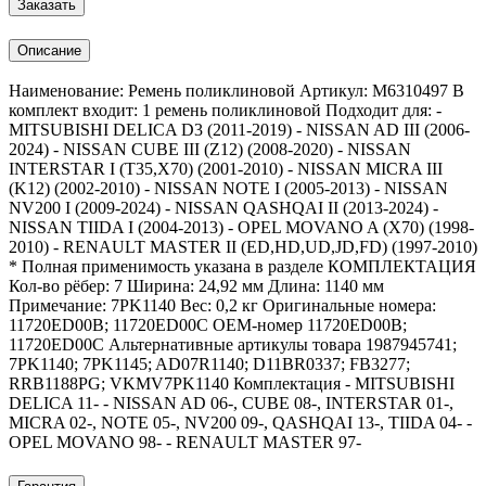
Заказать
Описание
Наименование: Ремень поликлиновой Артикул: M6310497 В
комплект входит: 1 ремень поликлиновой Подходит для: -
MITSUBISHI DELICA D3 (2011-2019) - NISSAN AD III (2006-
2024) - NISSAN CUBE III (Z12) (2008-2020) - NISSAN
INTERSTAR I (T35,X70) (2001-2010) - NISSAN MICRA III
(K12) (2002-2010) - NISSAN NOTE I (2005-2013) - NISSAN
NV200 I (2009-2024) - NISSAN QASHQAI II (2013-2024) -
NISSAN TIIDA I (2004-2013) - OPEL MOVANO A (X70) (1998-
2010) - RENAULT MASTER II (ED,HD,UD,JD,FD) (1997-2010)
* Полная применимость указана в разделе КОМПЛЕКТАЦИЯ
Кол-во рёбер: 7 Ширина: 24,92 мм Длина: 1140 мм
Примечание: 7PK1140 Вес: 0,2 кг Оригинальные номера:
11720ED00B; 11720ED00C OEM-номер 11720ED00B;
11720ED00C Альтернативные артикулы товара 1987945741;
7PK1140; 7PK1145; AD07R1140; D11BR0337; FB3277;
RRB1188PG; VKMV7PK1140 Комплектация - MITSUBISHI
DELICA 11- - NISSAN AD 06-, CUBE 08-, INTERSTAR 01-,
MICRA 02-, NOTE 05-, NV200 09-, QASHQAI 13-, TIIDA 04- -
OPEL MOVANO 98- - RENAULT MASTER 97-