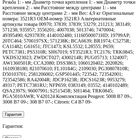
Резьба 1: - мм Диаметр точки крепления 1: - мм Диаметр точки
крепления 2: - мм Расстояние между центрами 1: - мм
Расстояние между центрами 2: - мм Вес: 4,9 кг Оригинальные
номера: 3521R3 OEM-номер 3521R3 Альтернативные
артикулы товара 00970; 37839; 37839; 53279; 211213; 383149;
571238; 935957; 3556201; 4007038; 5013746; 7470004;
49395490; 62937839; 4140102480; 11160500071HD; 19799AP;
20TC464; 5700197SX; 571238K; BCA6639; BR1974; C5275R;
CA11482; G61651; JTC1473; KSL5532; L28555; P659;
PETC7381; PS5310R; SH67019; ST3521R3; TC2176; TRK0845;
VKDS323023; ZWDCT027; 4300214R; PUG05713; 1324007;
AW1360501R; CCA2080; DSS3863; 1060120402; 2020826;
1610938180; 821070610; FL10184G; 2109030; PG30807810R;
D50103701; 2581206002; GSP501445; 723542; 723542001;
723542586; RA42004R; JDCP1623R; JDCS1623R; 9953279;
49317; PETC7381RU; NFP659; 0383149; 03552; 4140102489;
QSA2397S; 96007991; S251545R; SH1464; TRK0845;
PGA5010AWR; V420124 Комплектация Peugeot: 5008 B7 09-,
3008 B7 09-; 308 B7 07-; Citroen: C4 B7 09-
Гарантия
Гарантия: