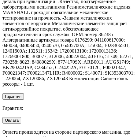
деталь при вулканизации. -Качество, подтвержденное
лабораторными испытаниями Резинометаллические изделия
MARSHALL проходят обязательное механическое
тестирование на прочность. -Защита металлических
элементов от коррозии Металлические элементы защищает
антикоррозийное покрытие, обеспечивающее
продолжительный срок службы. OEM-номер 362385
Альтернативные артикулы товара 0176299; 041100617000;
040034; 04003450; 0540570; 05405700A; 125004; 1028306501;
12401500A; 132511; 15342; 17200013100; 17200013136;
17269001800; 300077; 312006; 40022004; 401016; 51749; 62271;
730258; 8023; 8408002SX; 8774170SX; ARB0011; AUG51749;
BK2902421SP; C234252; C234252A; E017012C; F00021347;
F00021347; F00021347LHR; R4000092; S140071; SK353003701;
T220064; ZX120086; ZX120543 Комплектация Сайлентблок
рессоры - 1 шт.
Гарантия
Гарантия:
Оплата
Оплата производится на стороне партнерского магазина, где