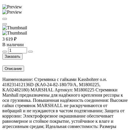
3 619 ₽
В наличии
Заказать
Описание
Наименование: Стремянка с гайками Kassbohrer о.н.
418231412136D (KA0-24-82-180/70/A, M1800225,
KA02482180) MARSHAL Артикул: M1800225 Стремянки
Marshall предназначены для надёжного крепления рессоры к
оси грузовика. Повышенная надёжность соединения: Высокие
гайки стремянок MARSHALL не раскручиваются от
вибраций и не нуждаются в частом подтягивании; Защита от
коррозии: Электрофорезное окрашивание обеспечивает
равномерное и стойкое покрытие, устойчивое к влаге и
агрессивным средам; Идеальная совместимость: Размеры