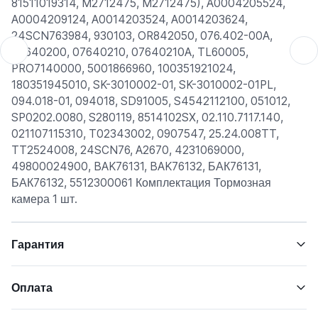
81511019314, M2712475, M2712475), A0004205524,
A0004209124, A0014203524, A0014203624,
24SCN763984, 930103, OR842050, 076.402-00A,
07640200, 07640210, 07640210A, TL60005,
PRO7140000, 5001866960, 100351921024,
180351945010, SK-3010002-01, SK-3010002-01PL,
094.018-01, 094018, SD91005, S4542112100, 051012,
SP0202.0080, S280119, 8514102SX, 02.110.7117.140,
021107115310, T02343002, 0907547, 25.24.008TT,
TT2524008, 24SCN76, A2670, 4231069000,
49800024900, BAK76131, BAK76132, БАК76131,
БАК76132, 5512300061 Комплектация Тормозная
камера 1 шт.
Гарантия
Оплата