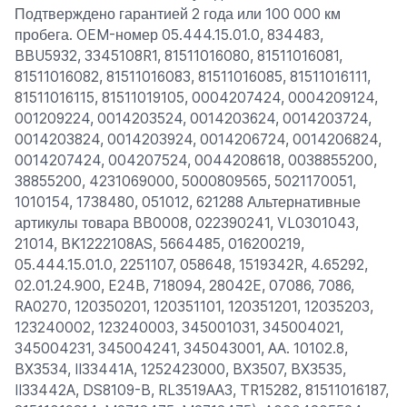
Подтверждено гарантией 2 года или 100 000 км
пробега. OEM-номер 05.444.15.01.0, 834483,
BBU5932, 3345108R1, 81511016080, 81511016081,
81511016082, 81511016083, 81511016085, 81511016111,
81511016115, 81511019105, 0004207424, 0004209124,
001209224, 0014203524, 0014203624, 0014203724,
0014203824, 0014203924, 0014206724, 0014206824,
0014207424, 004207524, 0044208618, 0038855200,
38855200, 4231069000, 5000809565, 5021170051,
1010154, 1738480, 051012, 621288 Альтернативные
артикулы товара BB0008, 022390241, VL0301043,
21014, BK1222108AS, 5664485, 016200219,
05.444.15.01.0, 2251107, 058648, 1519342R, 4.65292,
02.01.24.900, E24B, 718094, 28042E, 07086, 7086,
RA0270, 120350201, 120351101, 120351201, 12035203,
123240002, 123240003, 345001031, 345004021,
345004231, 345004241, 345043001, AA. 10102.8,
BX3534, II33441A, 1252423000, BX3507, BX3535,
II33442A, DS8109-B, RL3519AA3, TR15282, 81511016187,