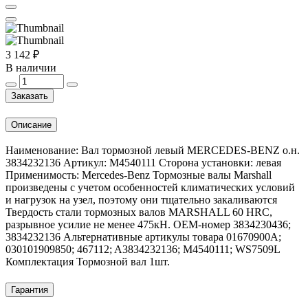
3 142 ₽
В наличии
Заказать
Описание
Наименование: Вал тормозной левый MERCEDES-BENZ о.н.
3834232136 Артикул: M4540111 Сторона установки: левая
Применимость: Mercedes-Benz Тормозные валы Marshall
произведены с учетом особенностей климатических условий
и нагрузок на узел, поэтому они тщательно закаливаются
Твердость стали тормозных валов MARSHALL 60 HRC,
разрывное усилие не менее 475кН. OEM-номер 3834230436;
3834232136 Альтернативные артикулы товара 01670900A;
030101909850; 467112; A3834232136; M4540111; WS7509L
Комплектация Тормозной вал 1шт.
Гарантия