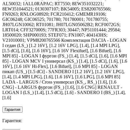
AL50032; 1ALL0RAPAC; RT7550; 8EW351032221;
8EW351044521; 0130307107; BK54005; ES8200765566;
FN9263; RNLOG08920; FCR210412; GMEMR19106;
GIC06248; GIC06525; 701780; 701780001; 701780755;
JH07LGN10062; RT01081; JH07LGN05062B2; RCF0072GS;
LRT014; CFF327000S; 77FR303; 30447; NP51101444; 29584;
18500020; SHP000193; STEF071; FN1007; 404143HS;
V21010001; VPM8200765566 Комплектация DACIA - LOGAN
I седан (LS_) [1.2 16V], [1.2 16V LPG], [1.4], [1.4 MPI LPG],
[1.5 dCi], [1.6], [1.6 16V], [1.6 16V Flexifuel], [1.6 Bifuel], [1.6
MPI 85] - LOGAN I фургон (FS_) [1.4], [1.5 dCi], [1.6], [1.6 MPI
85] - LOGAN MCV I универсал (KS_) [1.4], [1.5 dCi], [1.6], [1.6
16V], [1.6 16V Hi-Flex], [1.6 Bifuel], [1.6 MPI 85] - LOGAN
пикап (US_) [1.5 dCi] - SANDERO I [1.2 16V], [1.2 16V LPG],
[1.4], [1.4 MPI LPG], [1.6], [1.6 16V], [1.6 LPG], [1.6 MPI 85]
LADA - LARGUS / Cross универсал (KS_, RS_) [1.6], [1.6
CNG] - LARGUS фургон (FS_) [1.6], [1.6 CNG] RENAULT -
LOGAN I (LS_) [1.4], [1.5 dCi], [1.6] - SANDERO I (BS_) [1.4],
[1.6]
Гарантия
Гарантия: