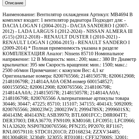
Описание
Наименование: Вентилятор охлаждения Артикул: MB4694 В
комплект входит: 1 вентилятор радиатора Подходит для: -
DACIA LOGAN I (2004-2012) - DACIA SANDERO I (2007-
2012) - LADA LARGUS I (2012-2024) - NISSAN ALMERA III
(G15) (2012-2018) - RENAULT DUSTER I (2010-2021) -
RENAULT LOGAN I (2004-2015) - RENAULT SANDERO I
(2009-2014) * Полная применимость указана в разделе
КОМПЛЕКТАЦИЯ Аналог: Nissens 85710 Номинальное
напряжение: 12 В Мощность: мин.: 200; макс.: 380 Вт Диаметр
крыльчатки: 395 мм Скорость вращения: мин.: 1500; макс.:
2500 об/мин Примечание: с кожухом Вес: 4,1 кг
Оригинальные номера: 8200765566; 214815057R; 8200612908;
214810679R; 214814AA0A OEM-номер 6001548527;
6001550562; 8200612908; 8200765566; 214810679R;
214814AA0A; 214815057R; 214815057R; 214814AA0A;
214810679R; 8200765566 Альтернативные артикулы товара
30446; 30447; 47225; 85710; 115107; 347155; 404143; 5092009;
8200765566; 280023W2; 280023W3; 2999478SX; 2999601SX;
404143M; 404143NI; ASB39970; BTL6001FCC; D8R004TT;
DER37003; DRA36770; FN9109; KM0168; LFC0951; LFC0966;
N1A32620; NSP078200765566; PFN235; PP2070; RF1167;
RNL00579110; STDC01201C0; ZD168234; ZZXV34485;
8013004RH; 323049; 323055; RT01081; CFF327000S; 32001;