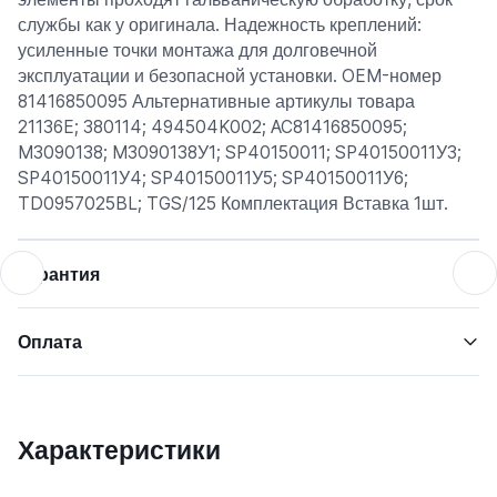
службы как у оригинала. Надежность креплений:
усиленные точки монтажа для долговечной
эксплуатации и безопасной установки. OEM-номер
81416850095 Альтернативные артикулы товара
21136E; 380114; 494504K002; AC81416850095;
M3090138; M3090138У1; SP40150011; SP40150011У3;
SP40150011У4; SP40150011У5; SP40150011У6;
TD0957025BL; TGS/125 Комплектация Вставка 1шт.
Гарантия
Оплата
Характеристики