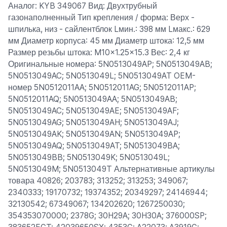
Аналог: KYB 349067 Вид: Двухтрубный
газонаполненный Тип крепления / форма: Верх -
шпилька, низ - сайлентблок Lмин.: 398 мм Lмакс.: 629
мм Диаметр корпуса: 45 мм Диаметр штока: 12,5 мм
Размер резьбы штока: M10x1.25x15.3 Вес: 2,4 кг
Оригинальные номера: 5N0513049AP; 5N0513049AB;
5N0513049AC; 5N0513049L; 5N0513049AT OEM-
номер 5N0512011AA; 5N0512011AG; 5N0512011AP;
5N0512011AQ; 5N0513049AA; 5N0513049AB;
5N0513049AC; 5N0513049AE; 5N0513049AF;
5N0513049AG; 5N0513049AH; 5N0513049AJ;
5N0513049AK; 5N0513049AN; 5N0513049AP;
5N0513049AQ; 5N0513049AT; 5N0513049BA;
5N0513049BB; 5N0513049K; 5N0513049L;
5N0513049M; 5N0513049T Альтернативные артикулы
товара 40826; 203783; 313252; 313253; 349067;
2340333; 19170732; 19374352; 20349297; 24146944;
32130542; 67349067; 134202620; 1267250030;
354353070000; 2378G; 30H29A; 30H30A; 376000SP;