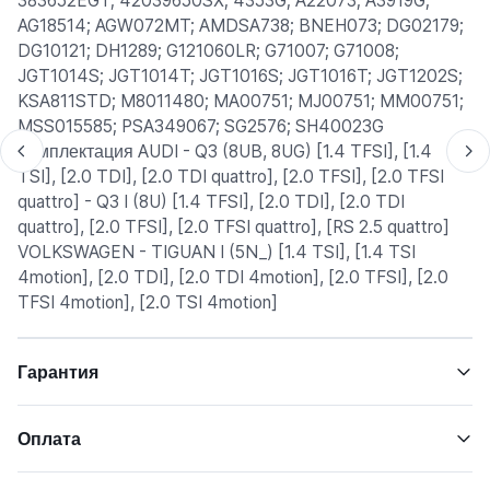
383652EGT; 42039650SX; 4353G; A22073; A3919G;
AG18514; AGW072MT; AMDSA738; BNEH073; DG02179;
DG10121; DH1289; G121060LR; G71007; G71008;
JGT1014S; JGT1014T; JGT1016S; JGT1016T; JGT1202S;
KSA811STD; M8011480; MA00751; MJ00751; MM00751;
MSS015585; PSA349067; SG2576; SH40023G
Комплектация AUDI - Q3 (8UB, 8UG) [1.4 TFSI], [1.4
TSI], [2.0 TDI], [2.0 TDI quattro], [2.0 TFSI], [2.0 TFSI
quattro] - Q3 I (8U) [1.4 TFSI], [2.0 TDI], [2.0 TDI
quattro], [2.0 TFSI], [2.0 TFSI quattro], [RS 2.5 quattro]
VOLKSWAGEN - TIGUAN I (5N_) [1.4 TSI], [1.4 TSI
4motion], [2.0 TDI], [2.0 TDI 4motion], [2.0 TFSI], [2.0
TFSI 4motion], [2.0 TSI 4motion]
Гарантия
Оплата