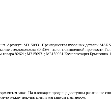
2шт. Артикул: M3150931 Преимущества кузовных деталей MARSH
ержание стекловолокна 30-35% - залог повышенной прочности Га
 товара 82621; M3150931; M3150931 Комплектация Брызговик 1
оформляется заказ. На площадке продавца доступны различные с
рямую между покупателем и магазином-партнером.