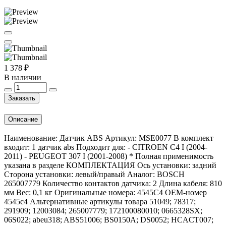
1 378 ₽
В наличии
Заказать
Описание
Наименование: Датчик ABS Артикул: MSE0077 В комплект
входит: 1 датчик abs Подходит для: - CITROEN C4 I (2004-
2011) - PEUGEOT 307 I (2001-2008) * Полная применимость
указана в разделе КОМПЛЕКТАЦИЯ Ось установки: задний
Сторона установки: левый/правый Аналог: BOSCH
265007779 Количество контактов датчика: 2 Длина кабеля: 810
мм Вес: 0,1 кг Оригинальные номера: 4545C4 OEM-номер
4545c4 Альтернативные артикулы товара 51049; 78317;
291909; 12003084; 265007779; 172100080010; 0665328SX;
06S022; abeu318; ABS51006; BS0150A; DS0052; HCACT007;