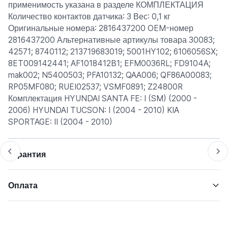
применимость указана в разделе КОМПЛЕКТАЦИЯ
Количество контактов датчика: 3 Вес: 0,1 кг
Оригинальные номера: 2816437200 OEM-номер
2816437200 Альтернативные артикулы товара 30083;
42571; 8740112; 213719683019; 5001HY102; 6106056SX;
8ET009142441; AF1018412B1; EFM0036RL; FD9104A;
mak002; N5400503; PFA10132; QAA006; QF86A00083;
RP05MF080; RUEI02537; VSMF0891; Z24800R
Комплектация HYUNDAI SANTA FE: I (SM) (2000 -
2006) HYUNDAI TUCSON: I (2004 - 2010) KIA
SPORTAGE: II (2004 - 2010)
Гарантия
Оплата