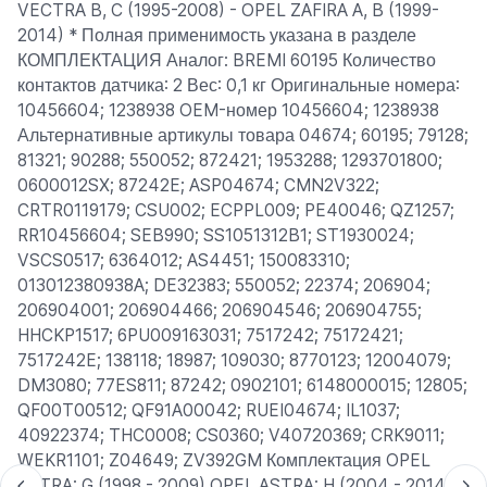
VECTRA B, C (1995-2008) - OPEL ZAFIRA A, B (1999-
2014) * Полная применимость указана в разделе
КОМПЛЕКТАЦИЯ Аналог: BREMI 60195 Количество
контактов датчика: 2 Вес: 0,1 кг Оригинальные номера:
10456604; 1238938 OEM-номер 10456604; 1238938
Альтернативные артикулы товара 04674; 60195; 79128;
81321; 90288; 550052; 872421; 1953288; 1293701800;
0600012SX; 87242E; ASP04674; CMN2V322;
CRTR0119179; CSU002; ECPPL009; PE40046; QZ1257;
RR10456604; SEB990; SS1051312B1; ST1930024;
VSCS0517; 6364012; AS4451; 150083310;
013012380938A; DE32383; 550052; 22374; 206904;
206904001; 206904466; 206904546; 206904755;
HHCKP1517; 6PU009163031; 7517242; 75172421;
7517242E; 138118; 18987; 109030; 8770123; 12004079;
DM3080; 77ES811; 87242; 0902101; 6148000015; 12805;
QF00T00512; QF91A00042; RUEI04674; IL1037;
40922374; THC0008; CS0360; V40720369; CRK9011;
WEKR1101; Z04649; ZV392GM Комплектация OPEL
ASTRA: G (1998 - 2009) OPEL ASTRA: H (2004 - 2014)