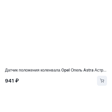
Датчик положения коленвала Opel Опель Astra Астра, COMBO, Corsa Корса, MERIVA, Vectra Вектра, Zafira Зафира 10456604
941 ₽