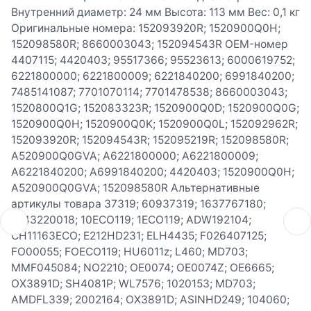
Внутренний диаметр: 24 мм Высота: 113 мм Вес: 0,1 кг
Оригинальные номера: 152093920R; 1520900Q0H;
152098580R; 8660003043; 152094543R OEM-номер
4407115; 4420403; 95517366; 95523613; 6000619752;
6221800000; 6221800009; 6221840200; 6991840200;
7485141087; 7701070114; 7701478538; 8660003043;
1520800Q1G; 152083323R; 1520900Q0D; 1520900Q0G;
1520900Q0H; 1520900Q0K; 1520900Q0L; 152092962R;
152093920R; 152094543R; 152095219R; 152098580R;
A520900Q0GVA; A6221800000; A6221800009;
A6221840200; A6991840200; 4420403; 1520900Q0H;
A520900Q0GVA; 152098580R Альтернативные
артикулы товара 37319; 60937319; 1637767180;
6143220018; 10ECO119; 1ECO119; ADW192104;
CH11163ECO; E212HD231; ELH4435; F026407125;
FO00055; FOECO119; HU6011z; L460; MD703;
MMF045084; NO2210; OE0074; OE0074Z; OE6665;
OX3891D; SH4081P; WL7576; 1020153; MD703;
AMDFL339; 2002164; OX3891D; ASINHD249; 104060;