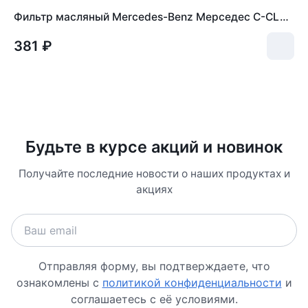
Фильтр масляный Mercedes-Benz Мерседес C-CLASS, VITO, Nissan Ниссан NP300, Qashqai Кашкай, X-Trail Икстрейл, Renault Рено Koleos Колеос, Laguna Лагуна, MASTER, Megane Меган, TRAFIC 152093920R
381 ₽
Будьте в курсе акций и новинок
Получайте последние новости о наших продуктах и
акциях
Отправляя форму, вы подтверждаете, что
ознакомлены с
политикой конфиденциальности
и
соглашаетесь с её условиями.