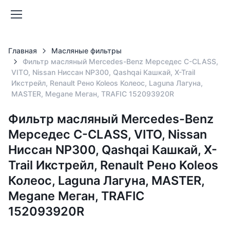
Главная
Масляные фильтры
Фильтр масляный Mercedes-Benz Мерседес C-CLASS,
VITO, Nissan Ниссан NP300, Qashqai Кашкай, X-Trail
Икстрейл, Renault Рено Koleos Колеос, Laguna Лагуна,
MASTER, Megane Меган, TRAFIC 152093920R
Фильтр масляный Mercedes-Benz
Мерседес C-CLASS, VITO, Nissan
Ниссан NP300, Qashqai Кашкай, X-
Trail Икстрейл, Renault Рено Koleos
Колеос, Laguna Лагуна, MASTER,
Megane Меган, TRAFIC
152093920R