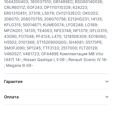
1044200403; 180037510; GB1488EC; BSG60140026;
CRLR6011Z; EOF243; DP1110110329; 624223;
ER01310451; 37319; L5079; CH12132ECO; OK0202;
208070; 208070755; 208070756; E212HD231; 14135;
KFLG315; 50014671; KUME0074; LFOE248; LO189;
MFCN201; 14135; TE4063; NFE3748; NF1379; GFLG315;
43090; FO7048; PF4124; L470; 1218506309; EO18060;
H5502; 0101366; ST1520900Q0G; SH4081; S5170PE;
SMOFJ090; SP1245; TTF2133; 2517000; FLT20129;
V460527; V461723; OF4489E Комплектация MB Vito
(447) 14-; Nissan Qashqai I, II 06-; Renault Scenic IV 16-
; Megane III 09-
Гарантия
Оплата