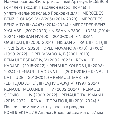
Наименование: Фильтр масляный Артикул: ML5590 В
комплект входит: 1 водяной насос (помпа), 1
уплотнительное кольцо Подходит для: - MERCEDES-
BENZ C-CLASS IV (W205) (2014-2023) - MERCEDES-
BENZ VITO III (W447) (2014-2024) - MERCEDES-BENZ
X-CLASS I (2017-2020) - NISSAN NP300 III (D23) (2014-
2024) - NISSAN NV400 I (2010-2024) - NISSAN
QASHQAI I, II (2006-2024) - NISSAN X-TRAIL II (T31), III
(T32) (2007-2023) - OPEL MOVANO A (X70), B (X62)
(1998-2022) - OPEL VIVARO A, B (2001-2019) -
RENAULT ESPACE IV, V (2002-2023) - RENAULT
KADJAR I (2015-2022) - RENAULT KOLEOS I, II (2008-
2024) - RENAULT LAGUNA II, III (2001-2015) - RENAULT
LATITUDE I (2010-2015) - RENAULT MASTER II
(ED,HD,UD,JD,FD), III (EV,HV,UV,JV,FV) (1997-2024) -
RENAULT MEGANE II, III, IV (2002-2024) - RENAULT
SCENIC II, III, IV (2003-2022) - RENAULT TALISMAN I
(2015-2022) - RENAULT TRAFIC II, III (2001-2024) *
Полная применимость указана в разделе
КОМПЛЕКТАЦИЯ Аналог: Внешний диаметр: 57 мм