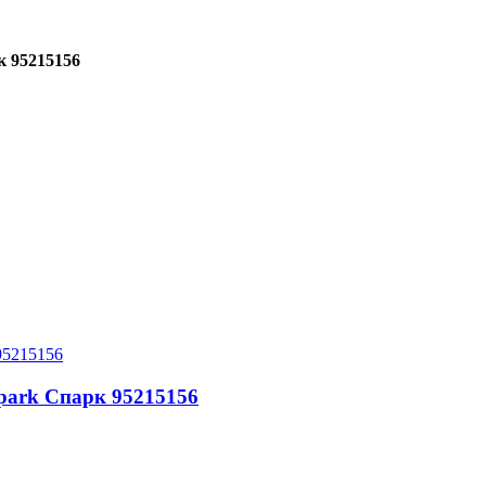
к 95215156
park Спарк 95215156