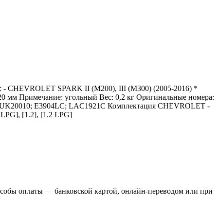
 - CHEVROLET SPARK II (M200), III (M300) (2005-2016) *
мм Примечание: угольный Вес: 0,2 кг Оригинальные номера:
; CUK20010; E3904LC; LAC1921C Комплектация CHEVROLET -
LPG], [1.2], [1.2 LPG]
пособы оплаты — банковской картой, онлайн-переводом или при