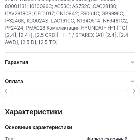
80001131; 1010096C; AC53C; AS752C; CAC28180;
CAV28180S; CFC1017; CN10942; FS064C; GB9996C;
IF3246K; KC0024S; LAC1910C; N1340514; NF6461C2;
PF2424; PMAC28 Комплектация HYUNDAI - H-1 (TQ)
[2.4], [2.4 i], [2.5 CRDI] - H-1 / STAREX (A1) [2.4], [2.4
AWD], [2.5 D], [2.5 TD]
Гарантия
Оплата
Характеристики
Основные характеристики
Тип:
Фильтр салонный