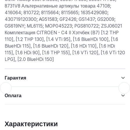
8731V8 Альтернативные артикулы товара 47108;
416064; 810722; 8115664; 8115665; 1635429080;
430719120300; AG51583; GF2426; GS1437; GS2009;
GS619NY; ML6115; MOP045223; PGS810722; ZSJ06021
Комплектация CITROEN - C4 II Хэтчбек (B7) [1.2 THP
110], [1.2 THP 130], [1.4 VTi 95], [1.6 BlueHDi 100], [1.6
BlueHDi 115], [1.6 BlueHDi 120], [1.6 HDi 110], [1.6 HDi
115], [1.6 HDi 90], [1.6 THP 155], [1.6 VTi 120], [1.6 VTi 120
LPG], [2.0 BlueHDi 150]
Гарантия
Оплата
Характеристики