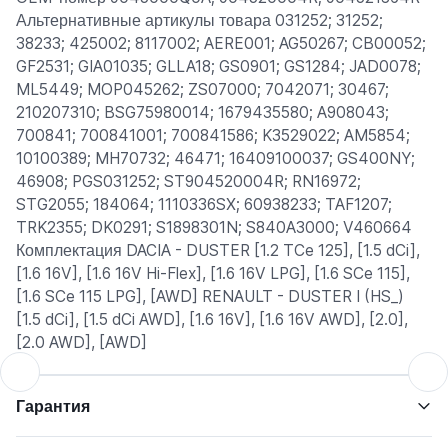
Альтернативные артикулы товара 031252; 31252;
38233; 425002; 8117002; AERE001; AG50267; CB00052;
GF2531; GIA01035; GLLA18; GS0901; GS1284; JAD0078;
ML5449; MOP045262; ZS07000; 7042071; 30467;
210207310; BSG75980014; 1679435580; A908043;
700841; 700841001; 700841586; K3529022; AM5854;
10100389; MH70732; 46471; 16409100037; GS400NY;
46908; PGS031252; ST904520004R; RN16972;
STG2055; 184064; 1110336SX; 60938233; TAF1207;
TRK2355; DK0291; S1898301N; S840A3000; V460664
Комплектация DACIA - DUSTER [1.2 TCe 125], [1.5 dCi],
[1.6 16V], [1.6 16V Hi-Flex], [1.6 16V LPG], [1.6 SCe 115],
[1.6 SCe 115 LPG], [AWD] RENAULT - DUSTER I (HS_)
[1.5 dCi], [1.5 dCi AWD], [1.6 16V], [1.6 16V AWD], [2.0],
[2.0 AWD], [AWD]
Гарантия