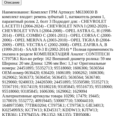
Описание
Наименование: Комплект ГРМ Артикул: M6330030 В
комплект входит: ремень зубчатый 1, натяжитель ремня 1,
паразитный ролик 2, болт 3 Подходит для: - CHEVROLET
LACETTI I (2004-2024) - CHEVROLET NIVA I (2002-2020) -
CHEVROLET VIVA I (2004-2008) - OPEL ASTRA G, H (1998-
2014) - OPEL COMBO C (2001-2011) - OPEL CORSA C (2000-
2006) - OPEL MERIVA A (2003-2010) - OPEL TIGRA B (2004-
2009) - OPEL VECTRA C (2002-2008) - OPEL ZAFIRA A, B
(1999-2014) - SAAB 9-3 II (2002-2014) * Полная применимость
указана в разделе КОМПЛЕКТАЦИЯ Аналог: CONTITECH
CT975K1 Кол-во ребер: 162 Внешний диаметр ролика: 59 мм
Ширина: 20 мм Длина: 1296 мм Вес: 1,3 кг Оригинальные
номера: 24451895; 55352713; 95518060; 1606306; 5636564
OEM-номер 0636420; 636420; 1606189; 1606262; 1606306;
1629062; 5636373; 5636454; 5636455; 5636564; 5636740;
9129060; 9240033; 24426500; 24451895; 55350580; 55352713;
55567191; 93174119; 93180218; 93185845; 95516735; 95518060;
95518060; 93185845; 1606306; 1629062; 1629094
Альтернативные артикулы товара 10296; 17479; 19445;
1170019; 5532772; 40919445; 530007710; 530044110;
1648973580; 77TBK0204; CT975K1; CT975K3; GIE34013;
K025499XS; KCTW13; KD45317; KDDW13; KJTW13;
KTB361; LT979455A; PK1352; SK1355; TB9500K;