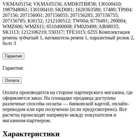
VKMA05154; VKMA05156; AMDKITBR58; 130100410;
1987948061; 130100410; SKD081; 1620363580; 17480; TP004;
207156; 207156001; 207156055; 207156285; 207156755;
207156785; KH152; 1212100512; TW004; 8770491; 290004;
WMZ606; WMZ611; 6510490008; FM020499; AB08035;
SK1113; 1212106219; 550317; TFE1015; 6255 Комплектация
ремень зубчатый 1, натяжитель ремня 1, паразитный ролик 2,
болт 3
Гарантия
Гарантия:
Оплата
Оплата производится на стороне партнерского магазина, где
оформляется заказ. На площадке продавца доступны
различные способы оплаты — банковской картой, онлайн-
переводом или при получении (если предусмотрено). Все
расчеты происходят напрямую между покупателем и
магазином-партнером.
Характеристики