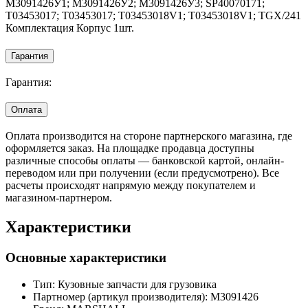
M3091426У1; M3091426У2; M3091426У3; SP40070171;
T03453017; T03453017; T03453018V1; T03453018V1; TGX/241
Комплектация Корпус 1шт.
Гарантия
Гарантия:
Оплата
Оплата производится на стороне партнерского магазина, где
оформляется заказ. На площадке продавца доступны
различные способы оплаты — банковской картой, онлайн-
переводом или при получении (если предусмотрено). Все
расчеты происходят напрямую между покупателем и
магазином-партнером.
Характеристики
Основные характеристики
Тип:
Кузовные запчасти для грузовика
Партномер (артикул производителя):
M3091426