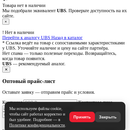
Товара нет в наличии
Мы подобрали эквивалент
UBS
. Проверьте доступность на их
сайте.
×
!
Нет в наличии
Перейти к аналогу UBS
Назад в каталог
* Ссылка ведёт на товар с сопоставимыми характеристиками
у UBS. Уточняйте наличие и цену на сайте партнёра.
Нет спама — только полезные переходы. Возвращайтесь,
когда товар появится.
UBS
— рекомендуемый аналог.
✕
Оптовый прайс‑лист
Оставьте заявку — отправим прайс и условия.
Компания
Контактное лицо
Телефон
Мы используем файлы cookie,
чтобы сайт работал корректно и
Email
Принять
Закрыть
был удобнее. Подробнее — в
Политике конфиденциальности
.