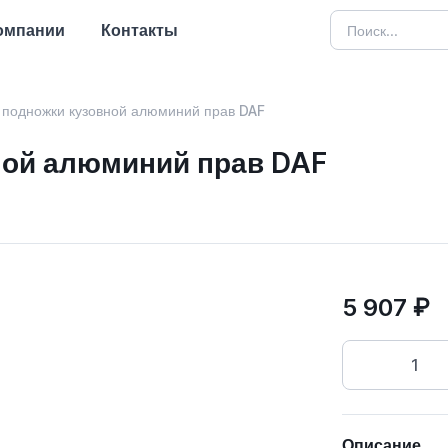
омпании
Контакты
 подножки кузовной алюминий прав DAF
ной алюминий прав DAF
5 907 ₽
Описание