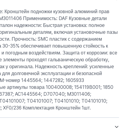
: Кронштейн подножки кузовной алюминий прав
 M3011406 Применимость: DAF Кузовные детали
талон надежности: Быстрая установка: полное
 оригинальным деталям, включая установочные пазы
ости. Прочность: SMC пластик с содержанием
а 30-35% обеспечивает повышенную стойкость к
и погодным воздействиям. Защита от коррозии: все
е элементы проходят гальваническую обработку,
ак у оригинала. Надежность креплений: усиленные
 для долговечной эксплуатации и безопасной
EM-номер 1445564; 1447282; 1605933
ые артикулы товара 100400008; 154119B001; 1850
; 67387; AC1445564; D707040; M3011406;
T04101007; T04101007; T04101010; T04101010;
 XF0/236 Комплектация Кронштейн 1шт.