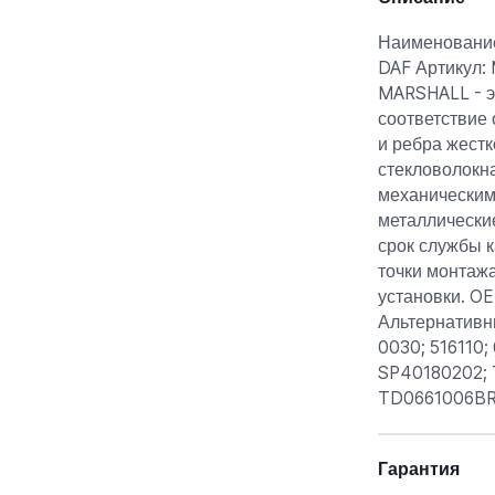
Наименование
DAF Артикул:
MARSHALL - э
соответствие
и ребра жестк
стекловолокн
механическим 
металлически
срок службы к
точки монтажа
установки. O
Альтернативн
0030; 516110
SP40180202; 
TD0661006BR;
Гарантия