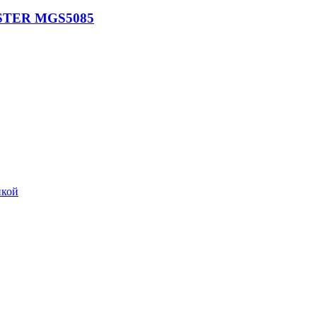
STER MGS5085
икой