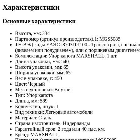
Характеристики
Основные характеристики
Высота, мм:
334
Партномер (артикул производителя).1:
MGS5085
ТН ВЭД коды ЕАЭС:
8703101100 - Трансп.ср-ва, специа
(дизелем или полудизелем), или с поршневым двигателе
Комплектация:
Упор капота MARSHALL, 1 шт.
Длина упаковки, мм:
540
Высота упаковки, мм:
65
Ширина упаковки, мм:
65
Вес в упаковке, г:
450
Цвет:
Черный
Место установки:
Внутри
Тип:
Упор капота
Длина, мм:
589
Количество, штук:
1
Вид техники:
Легковые автомобили
Материал:
Сталь
Страна-изготовитель:
Нидерланды
Гарантийный срок:
2 года или 40 тыс. км.
Бренд:
MARSHALL