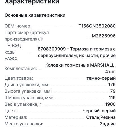
Характеристики
Основные характеристики
OEM-номер:
T156GN3502080
Партномер (артикул
M2625996
производителя).1:
ТН ВЭД
8708309909 - Тормоза и тормоза с
коды
сервоусилителем; их части, прочие
ЕАЭС:
Колодки тормозные MARSHALL,
Комплектация:
4 шт.
Цвет товара:
темно-серый
Длина упаковки, мм:
179
Высота упаковки, мм:
79
Ширина упаковки, мм:
119
Вес в упаковке, г:
1900
Цвет:
Черный, серый
Материал:
Сталь;Резина
Место установки:
Задние