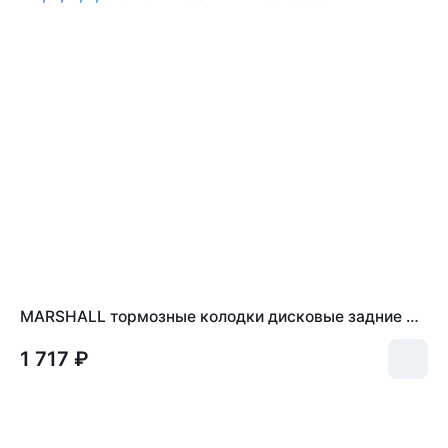
MARSHALL тормозные колодки дисковые задние CHERY INDIS 11-, M11 10-, M12 10-, TIGGO 3, 4, 5, 7, 8 OMODA C5 22- M2625996
1 717 ₽