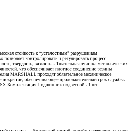
окая стойкость к “усталостным" разрушениям
 позволяет контролировать и регулировать процесс
ость, твердость, вязкость. - Тщательная очистка металлических
овностей, что обеспечивает плотное соединение резины
зделия MARSHALL проходят обязательное механическое
ое покрытие, обеспечивающее продолжительный срок службы.
44SX Комплектация Подшипник подвесной - 1 шт.
пособы оплаты — банковской картой, онлайн-переводом или при