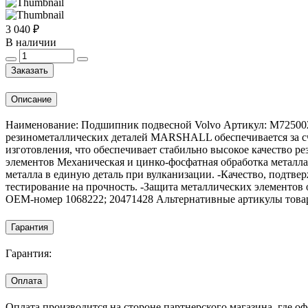
3 040 ₽
В наличии
Заказать
Описание
Наименование: Подшипник подвесной Volvo Артикул: M72500
резинометаллических деталей MARSHALL обеспечивается за счё
изготовления, что обеспечивает стабильно высокое качество ре
элементов Механическая и цинко-фосфатная обработка металла 
металла в единую деталь при вулканизации. -Качество, подт
тестирование на прочность. -Защита металлических элементо
OEM-номер 1068222; 20471428 Альтернативные артикулы товара
Гарантия
Гарантия:
Оплата
Оплата производится на стороне партнерского магазина, где 