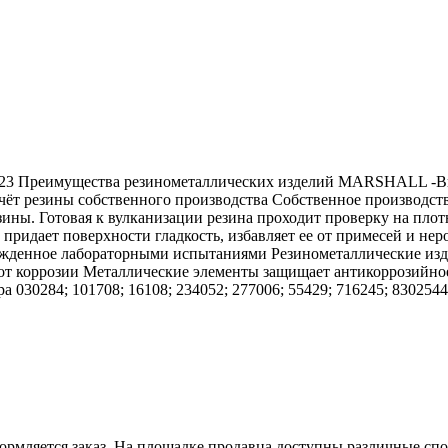
23 Преимущества резинометаллических изделий MARSHALL -Выс
т резины собственного производства Собственное производство
зины. Готовая к вулканизации резина проходит проверку на плотн
придает поверхности гладкость, избавляет ее от примесей и нер
вержденное лабораторными испытаниями Резинометаллические и
в от коррозии Металлические элементы защищает антикоррозийн
 030284; 101708; 16108; 234052; 277006; 55429; 716245; 83025
оформляется заказ. На площадке продавца доступны различные с