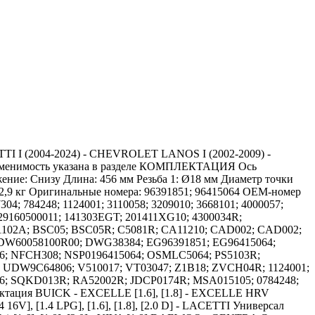
TI I (2004-2024) - CHEVROLET LANOS I (2002-2009) -
рименимость указана в разделе КОМПЛЕКТАЦИЯ Ось
ние: Снизу Длина: 456 мм Резьба 1: Ø18 мм Диаметр точки
с: 2,9 кг Оригинальные номера: 96391851; 96415064 OEM-номер
304; 784248; 1124001; 3110058; 3209010; 3668101; 4000057;
; 29160500011; 141303EGT; 201411XG10; 4300034R;
102A; BSC05; BSC05R; C5081R; CA11210; CAD002; CAD002;
W60058100R00; DWG38384; EG96391851; EG96415064;
06; NFCH308; NSP0196415064; OSMLC5064; PS5103R;
 UDW9C64806; V510017; VT03047; Z1B18; ZVCH04R; 1124001;
756; SQKD013R; RA52002R; JDCP0174R; MSA015105; 0784248;
ктация BUICK - EXCELLE [1.6], [1.8] - EXCELLE HRV
6V], [1.4 LPG], [1.6], [1.8], [2.0 D] - LACETTI Универсал