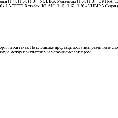
едан [1.4], [1.6], [1.8] - NUBIRA Универсал [1.6], [1.8] - OPTRA 
] - LACETTI Хэтчбек (KLAN) [1.4], [1.6], [1.8] - NUBIRA Седан (J2
оформляется заказ. На площадке продавца доступны различные с
рямую между покупателем и магазином-партнером.