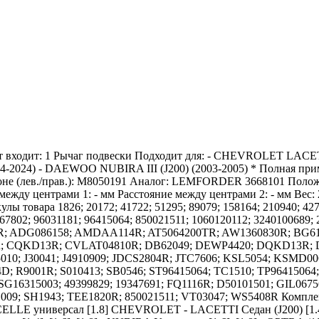
т входит: 1 Рычаг подвески Подходит для: - CHEVROLET LACET
2024) - DAEWOO NUBIRA III (J200) (2003-2005) * Полная п
роне (лев./прав.): M8050191 Аналог: LEMFORDER 3668101 Положе
е между центрами 1: - мм Расстояние между центрами 2: - мм Ве
ы товара 1826; 20172; 41722; 51295; 89079; 158164; 210940; 427
067802; 96031181; 96415064; 850021511; 1060120112; 3240100689
5R; ADG086158; AMDAA114R; AT5064200TR; AW1360830R; BG61
; CQKD13R; CVLAT04810R; DB62049; DEWP4420; DQKD13R; D
10; J30041; J4910909; JDCS2804R; JTC7606; KSL5054; KSMD0
R9001R; S010413; SB0546; ST96415064; TC1510; TP96415064;
SG16315003; 49399829; 19347691; FQ1116R; D50101501; GIL06
009; SH1943; TEE1820R; 850021511; VT03047; WS5408R Компле
XCELLE универсал [1.8] CHEVROLET - LACETTI Седан (J200) [1.4 1