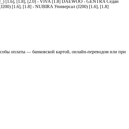
(1J_) [1.6], [1.8], [2.0] - VIVA [1.8] DAEWOO - GENTRA Седан
00) [1.6], [1.8] - NUBIRA Универсал (J200) [1.6], [1.8]
пособы оплаты — банковской картой, онлайн-переводом или при