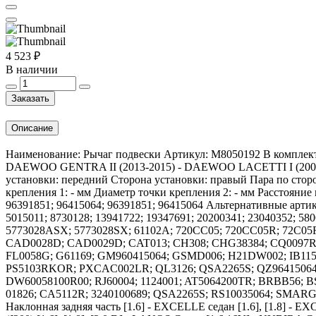
4 523 ₽
В наличии
Заказать
Описание
Наименование: Рычаг подвески Артикул: M8050192 В комплек
DAEWOO GENTRA II (2013-2015) - DAEWOO LACETTI I (2004-
установки: передний Сторона установки: правый Пара по сто
крепления 1: - мм Диаметр точки крепления 2: - мм Расстояни
96391851; 96415064; 96391851; 96415064 Альтернативные артикул
5015011; 8730128; 13941722; 19347691; 20200341; 23040352; 58
5773028ASX; 5773028SX; 61102A; 720CC05; 720CC05R; 72C0
CAD0028D; CAD0029D; CAT013; CH308; CHG38384; CQ0097R
FL0058G; G61169; GM960415064; GSMD006; H21DW002; IB1150
PS5103RKOR; PXCAC002LR; QL3126; QSA2265S; QZ96415064D; 
DW60058100R00; RJ60004; 1124001; AT5064200TR; BRBB56; B
01826; CA5112R; 3240100689; QSA2265S; RS10035064; SMARG
Наклонная задняя часть [1.6] - EXCELLE седан [1.6], [1.8] - E