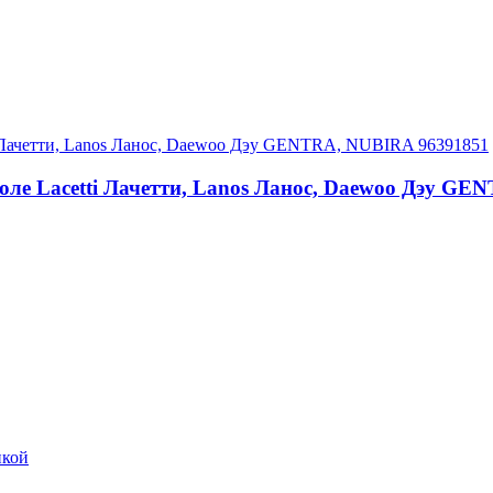
оле Lacetti Лачетти, Lanos Ланос, Daewoo Дэу G
икой