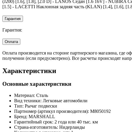
(J200) [1.6], [1.8], [2.0 D] - LANOS Седан [1.6 16V] - NUBIRA С
[1.5] - LACETTI Наклонная задняя часть (KLAN) [1.4], [1.6], [1.8
Гарантия
Гарантия:
Оплата
Оплата производится на стороне партнерского магазина, где 
получении (если предусмотрено). Все расчеты происходят нап
Характеристики
Основные характеристики
Материал:
Сталь
Вид техники:
Легковые автомобили
Тип:
Рычаг подвески
Партномер (артикул производителя):
M8050192
Бренд:
MARSHALL
Гарантийный срок:
2 года или 40 тыс. км
Страна-изготовитель:
Нидерланды