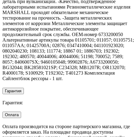
деталь при вулканизации. -Качество, подтвержденное
лабораторными испытаниями Резинометаллические изделия
MARSHALL проходят обязательное механическое
тестирование на прочность. -Защита металлических
элементов от коррозии Металлические элементы защищает
антикоррозийное покрытие, обеспечивающее
продолжительный срок службы. OEM-номер 6733200050
Альтернативные артикулы товара 01105701; 011057; 01105751;
011057AA; 01425700A; 02876; 0347410004; 041101923020;
0802040230; 108133; 111774; 18867 01; 1886703; 192302;
192302; 480570; 40044006; 40044006; 51198; 700052; 7589;
8057; 8406007SX; 9460105048; 99902876; A6733200050;
BG32044; BK28581021SP; C234328; MB1207R; OR132070;
R4000178; S100929; T192302; T401273 Комплектация
Сайлентблок рессоры - 1 шт.
Гарантия
Гарантия:
Оплата
Оплата производится на стороне партнерского магазина, где
оформляется заказ. На площадке продавца доступны