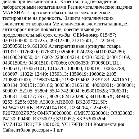
деталь при вулканизации. -Качество, подтвержденное
лабораторными испытаниями Резинометаллические изделия
MARSHALL проходят обязательное механическое
тестирование на прочность. -Защита металлических
элементов от коррозии Металлические элементы защищает
антикоррозийное покрытие, обеспечивающее
продолжительный срок службы. OEM-номер 015457;
0203160600; 0207235; 09312700; 21215601; 21222609;
220505601; 91661006 Альтернативные артикулы товара
011371; 0176300; 0176301; 02040F; 024228; 041100242280;
041600240050; 041600242280; 04214; 043015026; 04301510A;
04301500A; 04301510; 070060; 07006050; 070060DUBL;
0700631; 070063101; 1016270; 100000; 100018; 100063788;
103697; 11022; 12449; 1359313; 1359619; 196002; 2105;
21988001000; 21988039400; 21988039402; 2339183; 24016AP;
300134; 300151; 300186; 300330; 3106180; 40080001; 40080001;
500007; 52105; 53804; 5534 742 0004; 6098010628; 7006301;
700631; 730177; 7971; 8026; 8241202905; 8411000SX; 84948;
9253; 9255; 9256; A3303; ARB009; BK2897221SP;
BPW4102TRK; BPW4104TRK; C234264; C234387;
F207Z002ZR75; OMK730200000; OMK730200001; OR830083;
P4130; P9460; R3750019; S210052; SK353000204;
SMZ4102TRK; TR1301020; YC179FB4214 Комплектация
Сайлентблок рессоры - 1 шт.