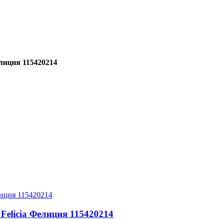
лиция 115420214
elicia Фелиция 115420214