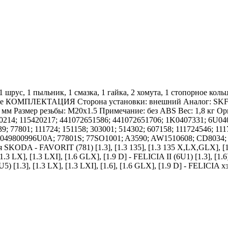
шрус, 1 пыльник, 1 смазка, 1 гайка, 2 хомута, 1 стопорное ко
азделе КОМПЛЕКТАЦИЯ Сторона установки: внешний Аналог: SK
 мм Размер резьбы: M20x1.5 Примечание: без ABS Вес: 1,8 кг Ор
20214; 115420217; 441072651586; 441072651706; 1K0407331; 6U
9; 77801; 111724; 151158; 303001; 514302; 607158; 111724546; 11
; 3049800996U0A; 77801S; 77SO1001; A3590; AW1510608; CD803
DA - FAVORIT (781) [1.3], [1.3 135], [1.3 135 X,LX,GLX], [1.3 
.3 LX], [1.3 LXI], [1.6 GLX], [1.9 D] - FELICIA II (6U1) [1.3], [1.6]
 [1.3], [1.3 LX], [1.3 LXI], [1.6], [1.6 GLX], [1.9 D] - FELICIA хэт