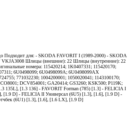
льцо Подходит для: - SKODA FAVORIT I (1989-2000) - SKODA
F VKJA3008 Шлицы (внешние): 22 Шлицы (внутренние): 22
игинальные номера: 115420214; 1K0407331; 115420170;
0407311; 6U0498099; 6U0498099A; 6U0498099AX
1724755; 771032230; 1004200001; 1050020041; 1143100170;
4; CO8001; DCV854001; GA20414; GS3260; KSK500; P119K;
135L], [1.3 136] - FAVORIT Forman (785) [1.3] - FELICIA I
, [1.9 D] - FELICIA II Универсал (6U5) [1.3], [1.6], [1.9 D] -
чбек (6U1) [1.3], [1.6], [1.6 LX], [1.9 D]