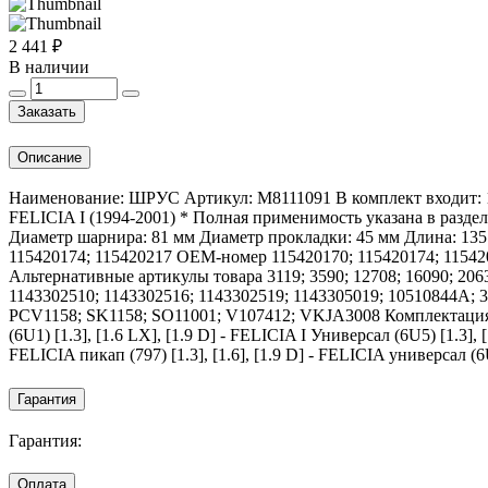
2 441 ₽
В наличии
Заказать
Описание
Наименование: ШРУС Артикул: M8111091 В комплект входит: 1 
FELICIA I (1994-2001) * Полная применимость указана в р
Диаметр шарнира: 81 мм Диаметр прокладки: 45 мм Длина: 135
115420174; 115420217 OEM-номер 115420170; 115420174; 1154
Альтернативные артикулы товара 3119; 3590; 12708; 16090; 2063
1143302510; 1143302516; 1143302519; 1143305019; 10510844A
PCV1158; SK1158; SO11001; V107412; VKJA3008 Комплектация SKO
(6U1) [1.3], [1.6 LX], [1.9 D] - FELICIA I Универсал (6U5) [1.3], [1
FELICIA пикап (797) [1.3], [1.6], [1.9 D] - FELICIA универсал (6U5)
Гарантия
Гарантия:
Оплата