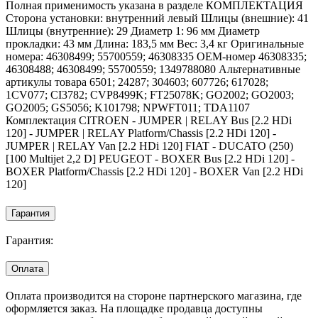
Полная применимость указана в разделе КОМПЛЕКТАЦИЯ
Сторона установки: внутренний левый Шлицы (внешние): 41
Шлицы (внутренние): 29 Диаметр 1: 96 мм Диаметр
прокладки: 43 мм Длина: 183,5 мм Вес: 3,4 кг Оригинальные
номера: 46308499; 55700559; 46308335 OEM-номер 46308335;
46308488; 46308499; 55700559; 1349788080 Альтернативные
артикулы товара 6501; 24287; 304603; 607726; 617028;
1CV077; CI3782; CVP8499K; FT25078K; GO2002; GO2003;
GO2005; GS5056; K101798; NPWFT011; TDA1107
Комплектация CITROEN - JUMPER | RELAY Bus [2.2 HDi
120] - JUMPER | RELAY Platform/Chassis [2.2 HDi 120] -
JUMPER | RELAY Van [2.2 HDi 120] FIAT - DUCATO (250)
[100 Multijet 2,2 D] PEUGEOT - BOXER Bus [2.2 HDi 120] -
BOXER Platform/Chassis [2.2 HDi 120] - BOXER Van [2.2 HDi
120]
Гарантия
Гарантия:
Оплата
Оплата производится на стороне партнерского магазина, где
оформляется заказ. На площадке продавца доступны