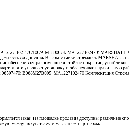
MA12-27-102-470/100/A M1800074, MA1227102470) MARSHALL Ар
адёжность соединения: Высокие гайки стремянок MARSHALL не 
ние обеспечивает равномерное и стойкое покрытие, устойчивое к
артам, что упрощает установку и обеспечивает правильную р
470; 98507470; B088M27B005; MA1227102470 Комплектация Стремя
оформляется заказ. На площадке продавца доступны различные с
рямую между покупателем и магазином-партнером.