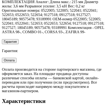
КОМПЛЕКТАЦИЯ Аналог: Длина макс.: 215 мм Диаметр
жилы: 3,6 мм Разрывное усилие: 3,5 кН Вес: 0,2 кг
Оригинальные номера: 0522005; 522005; 522041; 0522041;
522653; 0522653; 522654; 9127518; 09127518; 9127527;
18045189; 90575478; 93189991 OEM-номер 0522005; 522005;
522041; 0522041; 522653; 0522653; 522654; 9127518; 09127518;
9127527; 18045189; 90575478; 93189991 Комплектация - OPEL
ASTRA 98-, COMBO 01-, CORSA 93-, ZAFIRA 99-
Гарантия
Гарантия:
Оплата
Оплата производится на стороне партнерского магазина, где
оформляется заказ. На площадке продавца доступны
различные способы оплаты — банковской картой, онлайн-
переводом или при получении (если предусмотрено). Все
расчеты происходят напрямую между покупателем и
магазином-партнером.
Характеристики