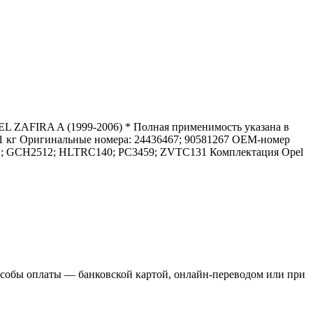
PEL ZAFIRA A (1999-2006) * Полная применимость указана в
 1 кг Оригинальные номера: 24436467; 90581267 OEM-номер
131; GCH2512; HLTRC140; PC3459; ZVTC131 Комплектация Opel
пособы оплаты — банковской картой, онлайн-переводом или при