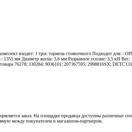
омплект входит: 1 трос тормоза стояночного Подходит для: - O
1355 мм Диаметр жилы: 3,6 мм Разрывное усилие: 3,5 кН Вес:
ы товара 76278; 330284; 9036101; 207367595; 2998816SX; DETC
оформляется заказ. На площадке продавца доступны различные с
рямую между покупателем и магазином-партнером.