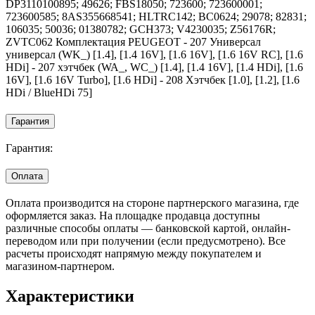
DP3110100895; 49626; FBS18050; 723600; 723600001;
723600585; 8AS355668541; HLTRC142; BC0624; 29078; 82831;
106035; 50036; 01380782; GCH373; V4230035; Z56176R;
ZVTC062 Комплектация PEUGEOT - 207 Универсал
универсал (WK_) [1.4], [1.4 16V], [1.6 16V], [1.6 16V RC], [1.6
HDi] - 207 хэтчбек (WA_, WC_) [1.4], [1.4 16V], [1.4 HDi], [1.6
16V], [1.6 16V Turbo], [1.6 HDi] - 208 Хэтчбек [1.0], [1.2], [1.6
HDi / BlueHDi 75]
Гарантия
Гарантия:
Оплата
Оплата производится на стороне партнерского магазина, где
оформляется заказ. На площадке продавца доступны
различные способы оплаты — банковской картой, онлайн-
переводом или при получении (если предусмотрено). Все
расчеты происходят напрямую между покупателем и
магазином-партнером.
Характеристики