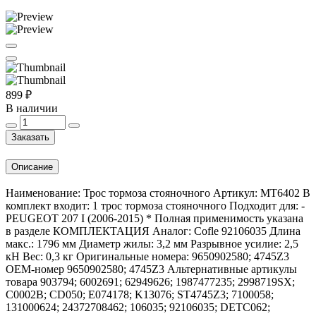
899 ₽
В наличии
Заказать
Описание
Наименование: Трос тормоза стояночного Артикул: MT6402 В
комплект входит: 1 трос тормоза стояночного Подходит для: -
PEUGEOT 207 I (2006-2015) * Полная применимость указана
в разделе КОМПЛЕКТАЦИЯ Аналог: Cofle 92106035 Длина
макс.: 1796 мм Диаметр жилы: 3,2 мм Разрывное усилие: 2,5
кН Вес: 0,3 кг Оригинальные номера: 9650902580; 4745Z3
OEM-номер 9650902580; 4745Z3 Альтернативные артикулы
товара 903794; 6002691; 62949626; 1987477235; 2998719SX;
C0002B; CD050; E074178; K13076; ST4745Z3; 7100058;
131000624; 24372708462; 106035; 92106035; DETC062;