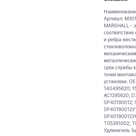
Наименование
Артикул: M30
MARSHALL - э
соответствие
и ребра жестк
стекловолокн
механическим 
металлически
срок службы к
точки монтажа
установки. O
140495620; 15
AC1295620; D
SP40190012; 
SP40190012У1
SP40190012У6
T05391002; T
Удлинитель 1ш