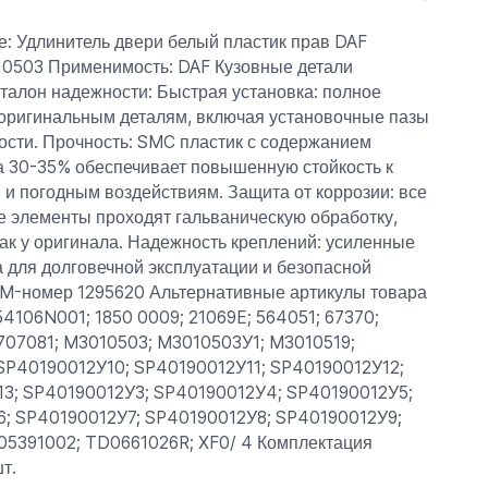
: Удлинитель двери белый пластик прав DAF
10503 Применимость: DAF Кузовные детали
талон надежности: Быстрая установка: полное
 оригинальным деталям, включая установочные пазы
ости. Прочность: SMC пластик с содержанием
а 30-35% обеспечивает повышенную стойкость к
и погодным воздействиям. Защита от коррозии: все
е элементы проходят гальваническую обработку,
ак у оригинала. Надежность креплений: усиленные
 для долговечной эксплуатации и безопасной
EM-номер 1295620 Альтернативные артикулы товара
4106N001; 1850 0009; 21069E; 564051; 67370;
707081; M3010503; M3010503У1; M3010519;
SP40190012У10; SP40190012У11; SP40190012У12;
3; SP40190012У3; SP40190012У4; SP40190012У5;
; SP40190012У7; SP40190012У8; SP40190012У9;
05391002; TD0661026R; XF0/ 4 Комплектация
т.