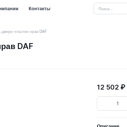
омпании
Контакты
 двери пластик прав DAF
прав DAF
12 502 ₽
Описание